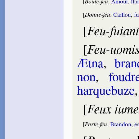
[
Boute-feu
.
Amour
,
fla
~
Qu’Amour vou­lant for­
ger…
[
Donne-feu
.
Cail­lou
,
fu
Bu­gnyon
1557
Feu-fuian
[
~
Malgré le sort…
La Gra­vière
1558
Feu-uomis
[
~
Qu’est-ce qu’Amour ?…
~
Trouver le feu…
Ætna
,
bran
Grévin
1560
~
L’Amour nous point, nous
non
,
foudr
brûle…
Belle­fo­rest
har­que­buze
1561
~
Phébus, Cupi­don, Mars…
Buttet
Feux iume
[
1561
~
Un lourd esprit…
~
Trait, flamme, et lacs
d’amour…
[
Porte-feu
.
Bran­don
,
es
~
Quand le clair ciel…
Gar­nier
Robert