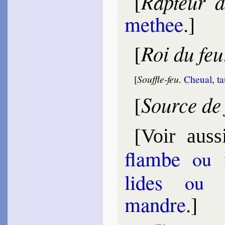
Rapteur d
[
1568
~
Plutôt, du jour flam­bant…
[
me­thee
.]
1573
~
Pourquoi pour le péché…
[
1579
~
Que les rocs Ca­pha­rés…
[
Roi du feu
[
La Bode­rie
1571
~
Phébus, Pei­thon…
[
Souffle-feu
.
Che­ual
,
ta
~
S’il est vrai, mon Dorat…
1582
Source de
[
~
Mais qui dira…
Turrin
1572
[
~
Je ne voulais ja­mais…
[
Voir auss
~
Je me montre har­di…
~
Amour m’a mis ain­si…
flambe
f
ou
~
Cet œil, cet or…
La Taille
Jean de
lides
py
ou
1573
~
Las, cepen­dant…
mandre
.]
Des­portes
1573
~
Vos yeux, belle Diane…
~
Quand je vois les tor­
[