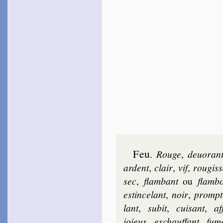
ciel…
av. 1574 [1870]
~
Oncques trait, flamme ou
lacs…
Magny
1553
~
Je cherche Paix…
1553 [1878]
~
J’étais tout prêt…
1554 [1871]
~
Autant, mon Ron­sard, que
de roses…
1557
~
Comme un blanc à
sagette…
~
Doncques il sera vrai…
1559
~
De nuit au ciel n’a tant
[
Feu
d’étoiles…
.
Rouge
,
deuo­ran
~
L’amour me fait haïr moi-
[
ar­dent
,
clair
,
vif
,
rou­gis­
même…
sec
,
flam­bant
ou
flam­b
Tahu­reau
1554 [1574]
estin­ce­lant
,
noir
,
prompt
~
En même ins­tant…
lant
,
su­bit
,
cui­sant
,
af
~
Quand j’aper­çois…
ioieus
,
eschauf­fant
,
fu­m
Le Caron