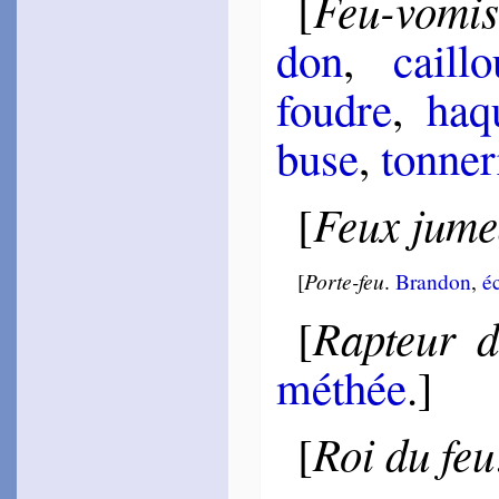
Feu-vomis
[
1555
~
En la froideur…
don
,
cail­l
Des Autels
1550
foudre
,
ha­
~
Le beau Phé­bus…
1553
~
De Jupi­ter…
buse
,
ton­ner
~
Donc mainte­nant…
~
Si tu veux le compte sa­
voir…
Feux jum
[
Ron­sard
1552
~
J’espère et crains…
~
Par un des­tin…
[
Porte-feu
.
Bran­don
,
éc
~
Un chaste feu…
~
Ô doux par­ler…
Rapteur d
[
~
En ma dou­leur…
~
Son chef est d’or…
~
Le feu jumeau…
mé­thée
.]
1553
~
Avec les fleurs…
1578
Roi du feu
~
Quand vous serez bien
[
vieille…
Baïf