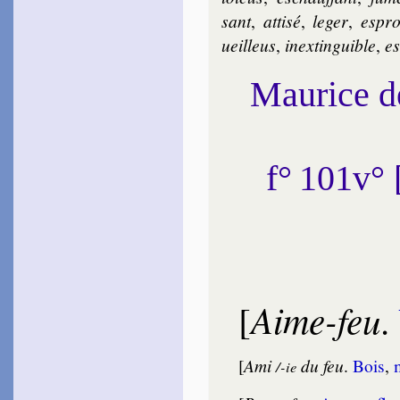
1554
sant
,
atti­sé
,
le­ger
,
espro
~
Les dieux enfin…
ueil­leus
,
inex­tin­guible
,
es
Pele­tier
1555
~
Cette beau­té…
Maurice 
La Péruse
1555
~
Cesser, chère Nour­
[
rice ?…
f° 101v°
Labé
Louise
1555
~
Ô beaux yeux bruns…
1555
~
Ô longs désirs…
Pas­quier
1555
~
Puisque je vois…
Aime-feu
[
.
Bel­leau
1556
~
Si tu comptes des bois
verts…
[
Ami
du feu
.
Bois
,
1565
/-ie
~
Le rocher, ni la tem­pête…
[
~
Amour étant las­sé…