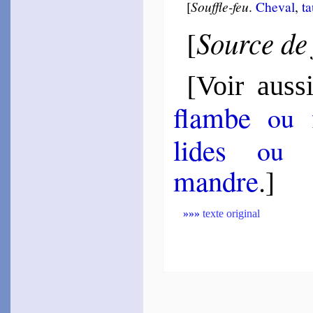
1552
[
Souffle-feu
.
Che­val
,
ta
~
Dans ces co­raux…
1555
Source de
[
~
Est-ce cet œil riant…
~
Et des plus belles
mains…
~
Ô céleste beau­té…
[
Voir auss
~
Rien étreindre ne puis…
1573
~
Trait, feu, piège
flambe
f
ou
d’Amour…
~
Jamais œil, bouche,
lides
py
poil…
ou
La Haye
mandre
.]
1553
~
Ainsi qu’au temps d’ai­
rain…
~
Ce petit Dieu m’a mis…
»»»
texte original
Jo­delle
1553
~
Le flam­boyant…
1574
~
Des astres, des forêts…
~
Sapphon la docte
Grecque…
~
Qu’Hymen, Amour, le