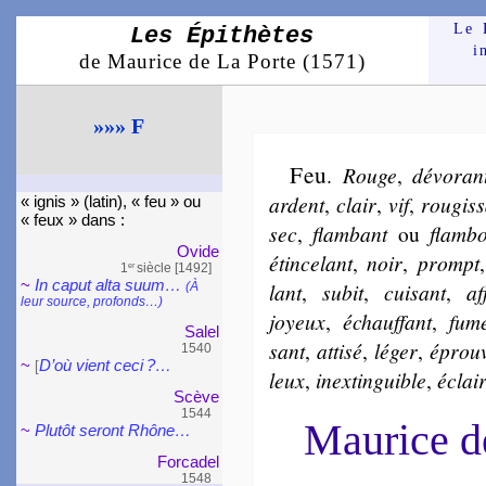
Le 
Les Épithètes
i
de Maurice de La Porte (1571)
»»» F
Feu
.
Rouge
,
dévo­ran
ar­dent
,
clair
,
vif
,
rou­gis­
« ignis » (latin), « feu » ou
« feux » dans :
sec
,
flam­bant
ou
flam­b
Ovide
étin­ce­lant
,
noir
,
prompt
1
siècle [1492]
er
~
In caput alta suum…
lant
,
su­bit
,
cui­sant
,
af
(À
leur source, pro­fonds…)
joyeux
,
échauf­fant
,
fu­m
Salel
sant
,
atti­sé
,
lé­ger
,
éprou­
1540
~
D’où vient ceci ?…
[
leux
,
inex­tin­guible
,
éclai­
Scève
1544
Maurice 
~
Plutôt seront Rhône…
Forca­del
1548