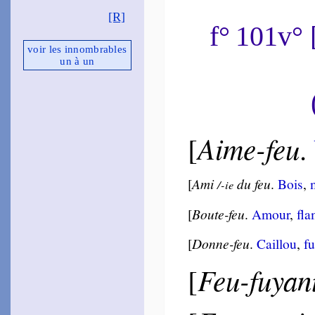
~
Je n’esti­mai…
[
[R]
~
Feu, Femme, Mer…
f° 101v°
Phi­lieul
voir les innom­brables
1548 [1555]
~
Maints ani­maux…
un à un
(
Canz.
, 19)
~
Seul et pen­sif…
(
Canz.
, 35)
~
Peu s’en fal­lait…
(
Canz.
, 51)
~
Ni Pô, Té­sin, ni Tibre…
(
Canz.
, 148)
~
Où prit amour…
Aime-feu
[
.
(
Canz.
, 220)
~
Amour m’a mis…
(
Canz.
, 133)
~
Ô doux dédains…
[
Ami
du feu
.
Bois
,
/-ie
(
Canz.
, 205)
Du Bellay
[
Boute-feu
.
Amour
,
fla
1549
~
Qui a nom­bré…
1550
[
Donne-feu
.
Cail­lou
,
fu
~
Quand la fureur…
Tyard
Feu-fuyan
[
1549
~
Doux de ces yeux…
1551
~
Ô, de mon jour…
[