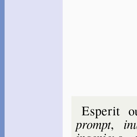
1574
~
Non, non, Zéphyre…
[
~
Ô mal non mal…
~
Ô pas épars…
~
Laisse-moi mon Sei­
gneur…
Du Tron­chet
1575 [1595]
~
Quelquefois je prends
honte…
(
Canz.
, 20)
~
Les cheveux étaient
d’or…
(
Canz.
, 90)
Chante­louve
1576
~
Ô pas épars…
~
Avoir grand cœur…
~
En noble sang…
Bre­tin
1576
Esperit
o
~
L’arc bi­gearre du ciel…
de Brach
prompt
in­
,
1576
~
Mais non, mais non…
[
Le Loyer