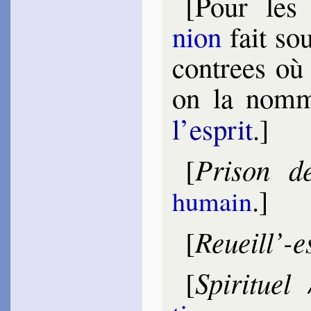
[Pour les
1596
~
La vive neige…
nion
fait sou
Las­phrise
1597
contrees où 
~
Madame fit em­prunt…
~
Non sans cause,
Beau­
vais
…
on la no
Tours
Guy de
1598
l’esprit
.]
~
Ô des Amours…
~
Cet œil riant…
Ber­thrand
Prison de
[
1599
~
Baigne-toi dans mon
sang…
.]
humain
~
Bien que sur terre…
Grisel
Reueill’-e
[
1599
~
Si vous comp­tez les
flots…
Spirituel
[
Sainte-Marthe
1600
~
De Nature, du Ciel…