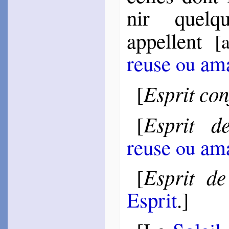
1584
nir quel­
~
Plutôt le bal…
~
Doux fut le trait…
appellent
[a
Baïf
1552
reuse
ama
~
Dans ces coraux…
ou
~
Haute beau­té…
1555
~
Est-ce cet œil riant…
Esprit con
[
~
Ô céleste beau­té…
1573
~
J’aime ce teint…
Esprit d
[
La Haye
1553
~
Ce petit Dieu m’a mis…
reuse
ama
ou
Magny
1553
~
Elle est à vous…
Esprit de
[
~
Ce ne fut onc…
1557
~
Je l’aime bien…
Esprit
.]
~
Quand je vois qu’elle
écrit…
~
Ces beaux che­veux do­
rés…