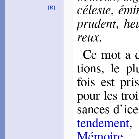
cé­leste
émi­
~
De vos clar­tés…
,
[R]
~
Plus mes désirs…
~
Je deviens las…
pru­dent
heu
,
~
Cette beau­té…
~
Ceux qui vou­dront…
reux
.
Phi­lieul
1548 [1555]
~
Ayant parfois honte…
Ce mot a div
(
Canz.
, 20)
~
Où prit amour…
(
Canz.
, 220)
tions, le pl
~
Quand Laure fait…
(
Canz.
, 246)
~
Amour m’a mis…
fois est pri
(
Canz.
, 133)
~
L’honoré jour…
(
Canz.
, 157)
~
D’un coup amour…
pour les trois
(
Canz.
, 178)
~
En noble sang…
(
Canz.
, 215)
sances d’icel
~
Ores se tait le ciel…
(
Canz.
, 164)
ten­de­ment
,
Du Bellay
1549
~
Fasse le Ciel…
Mé­moire
.
~
Ô faible Esprit…
1550