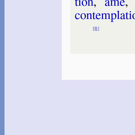
tion
,
ame
Mage de Fief­me­lin
1601
con­tem­pla­t
~
La chair, le monde,
Adam…
~
Toujours ne se voit pas…
~
Comme l’Éclair du Nord…
[R]
Mire­mont
Jacque­line de
1602
~
Non ce n’est point
[
amour…
Angot
1603
~
Qui pourrait voir au ciel…
Ner­vèze
1605
~
Je vous perds beaux che­
veux…
Malde­ghem
1606
~
Étant par­fois hon­teux…
(
Canz.
, 20)
Ga­mon
1609
~
C’est un Esprit vi­vant…
[