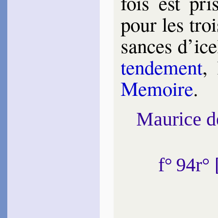
fois est pri
Pon­toux
pour les troi
1579
~
Bour­gogne, France…
sances d’icel
Cour­tin
1581
~
Ô doux pro­pos…
ten­de­ment
,
Du Monin
1582
Me­moire
.
~
Neptun, Pluton, Éole…
1585
~
Le ruisseau cha­mar­rant…
~
Bouche, riche ci­té…
Maurice 
La Jessée
1583
~
Qui nom­bre­ra…
~
Au bon arbre, au Rosier…
~
Le Dieu Vul­cain…
f° 94r
~
Beauté céleste…
~
Plutôt la terre ingrate…
~
Pour te mon­trer aus­si…
[
~
Que de grâces,
d’attraits…
Des Roches
Cathe­rine
1583