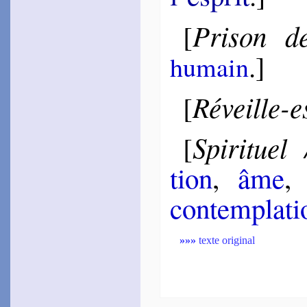
Gar­nier
Robert
1573
Prison de
[
~
Ô Ciel ! ô Terre mère !…
[
La Taille
Jean de
.]
humain
1573
~
Las, cepen­dant…
Gadou
Réveille-e
[
1573
~
Si vous vou­lez…
Des­portes
Spirituel
[
1573
~
Quand je vois les tor­
[
rents…
tion
,
âme
~
Mettez-moi sur la mer…
1593
con­tem­pla­t
~
Je porte plus au cœur…
Jo­delle
1574
~
Que n’ai-je mes esprits…
»»»
texte original
Gar­nier
Robert
1574
~
Le temps modère tout…
[
Gou­lart