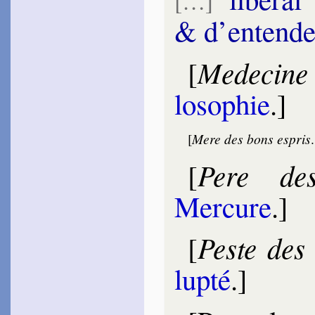
[…]
~
Partout, ici, là-haut…
& d’en­ten­d
Tami­sier
1587
~
Tout cela que le Ciel…
Medecine 
[
Le Poulchre
1587
~
À mon cruel tour­ment…
lo­so­phie
.]
Trel­lon
1587
~
De la bouche, des yeux…
[
Mere des bons espris
Sponde
1588
Pere de
[
~
Je sais bien, mon
[
Esprit…
Mercure
.]
1604
~
Si j’avais comme vous…
Bris­set
Peste des
[
1589
~
Plutôt, plu­tôt la mer…
[
lup­té
.]
Louven­court
1595
~
L’air parfu­mé…
Expil­ly