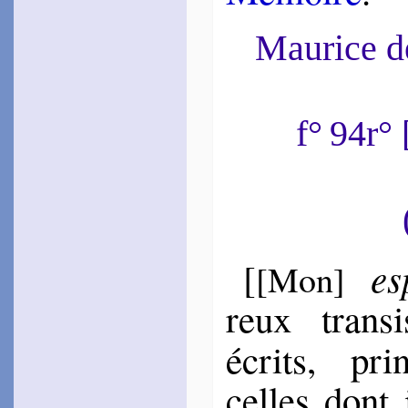
~
Ces cheveux d’or, ce
front…
Maurice 
1552
~
Ce ne sont pas…
1569
~
Bravime esprit…
Tyard
f° 94r
1549
~
J’ai tant crié…
1555
~
En la froi­deur…
Des Autels
1550
~
Toutes les fois…
1551
~
J’étais tout seul…
es
[
[Mon]
~
Mon cœur, ma voix…
1553
~
De Jupi­ter…
reux tran­si
Ron­sard
1552
écrits, prin
~
Ô traits fichés…
1553
~
Ni de son chef…
celles dont 
1578
~
En ma dou­leur…