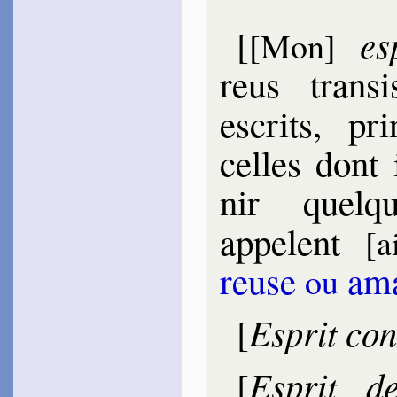
~
La Beauté, la doc­trine…
~
Pithon, Diane, Mi­nerve…
es
[
[Mon]
~
Les Muses, la Pi­thon…
~
Ô belle Main qui l’arc…
reus tran­si
Blan­chon
1583
escrits, prin
~
Amour est vie, et mort…
~
Comme quand la Cu­
maine…
celles dont i
~
Mais pour les ensei­
[
gner…
nir quel­
Cornu
1583
~
Le tonnerre pres­sé…
appelent
[a
~
Mon cœur, mon doux
sou­ci…
reuse
ama
ou
Romieu
Jacques de
1584
~
Ni ce miel qui si doux…
Esprit con
[
Du Chesne
Joseph
1584
~
Ô Lèthe som­meil­leux…
[
Esprit d
[
Bi­rague