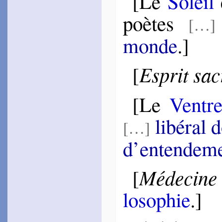
[Le
Soleil
e
~
Vivons, Belle, vi­vons…
poètes
[…]
Tahu­reau
1554 [1574]
~
En même ins­tant…
monde
.]
~
Cet œil friand…
[1870]
~
Si d’un Ho­race…
Esprit sac
[
La Tays­son­nière
1555
~
Si de Baïf…
[Le
Ventr
Pas­quier
1555
~
Ô sot désir…
libé­ral 
[…]
~
Plutôt des dieux…
d’en­ten­de­m
Taille­mont
1556
~
D’une pro­por­tion…
~
La main (gage de foi)…
Médecine 
[
Bu­gnyon
1557
lo­so­phie
.]
~
Ton chef, ton crin…
~
Si jamais fut…
La Gra­vière