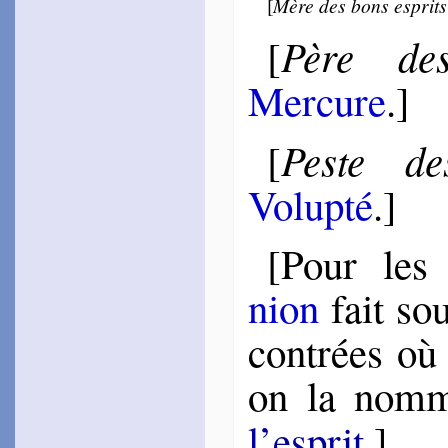
[
Mère des bons esprits
1558
~
Phèdre voyant…
Père de
[
Babi­not
1559
~
Qui veut de Dieu…
Mercure
.]
Belle­fo­rest
1561
~
Vif et mort, Corps,
Peste de
[
esprit…
~
Encor que les cou­leurs…
Volupté
.]
Buttet
1561
~
Un lourd esprit…
[Pour les
1575
~
On ne voit point…
nion
fait sou
La Bode­rie
1571
~
Phébus, Pei­thon…
contrées où 
~
S’il est vrai, mon Do­rat…
1582
~
Ci-dort avec Dori…
on la no
Turrin
1572
l’esprit
.]
~
Comme jadis…