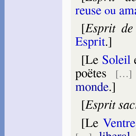
1585
reuse
ama
ou
~
Un poil blond en­la­cé…
~
Plutôt les pâles Sœurs…
~
Ton poil do­ré…
~
Qui compte­ra les fleurs…
Esprit de 
[
Habert
Isaac
1585
Esprit
.]
~
Quand je te veux louer…
Le Gay­gnard
1585
[Le
Soleil
e
~
Ma Plume mainte fois…
~
En toutes pié­té…
poëtes
[…]
Pou­po
1585
monde
.]
~
Monts qui heur­tez le
ciel…
1590
~
Il n’y a pas au bord…
[
Esprit sac
[
Fondi­mare
1586
~
Le Gras meurt, qui
[Le
Ventre
vivant…
Cou­rant
libe­ral
1586