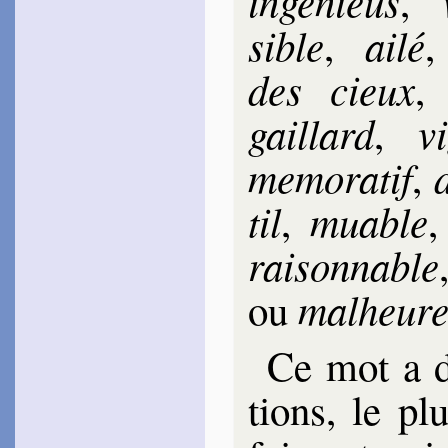
in­ge­nieus
,
1576
~
Quand j’aper­çois…
sible
ai­lé
,
~
Ta beauté, ta ver­tu…
Le Saulx
des cieux
1577
~
Qui peut en son esprit…
gail­lard
vi
,
(
Th.
, 27)
~
L’Éternel qui sans jours…
(
Th.
, 65)
me­mo­ra­tif
,
Du Bartas
1578
til
muable
,
~
L’oise­leur, le pê­cheur…
[
~
Les discor­dants
[
accords…
rai­son­nable
Boys­sières
1578
mal­heu­r
ou
~
L’on peut or’ con­tem­pler…
~
Le nerf, le corps, la
chair…
Ce mot a diu
1579
~
Apollon ra­dieux…
tions, le plu
Des Roches
Made­leine
1578
~
Le corps, l’âme et
l’esprit…