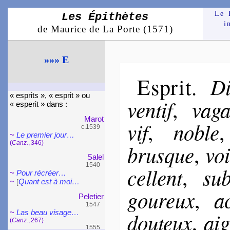
Le 
Les Épithètes
i
de Maurice de La Porte (1571)
»»» E
Esprit
Di
.
« esprits », « esprit » ou
ven­tif
va­g
,
« espe­rit » dans :
Marot
vif
noble
,
c.1539
~
Le premier jour…
(
Canz.
, 346)
brusque
voi
,
Salel
1540
cel­lent
sub­
,
~
Pour récréer…
~
Quant est à moi…
[
gou­reux
a
,
Pele­tier
1547
~
Las beau vi­sage…
dou­teux
ai
,
(
Canz.
, 267)
1555