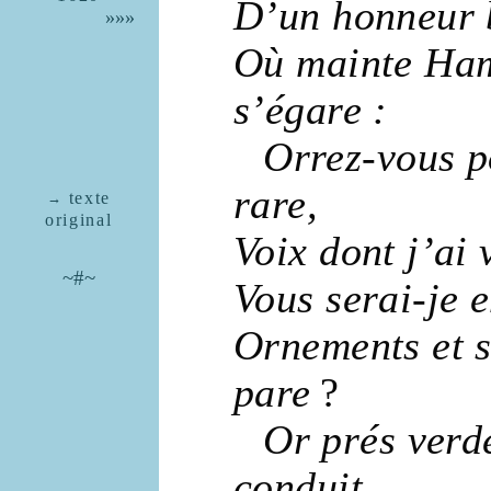
D’un
honneur
»»»
Où mainte
Ham
s’égare :
Orrez-vous 
rare
,
texte
→
ori­ginal
Voix
dont j’ai
~#~
Vous serai-je 
Ornements
et 
pare
?
Or
prés
verd
conduit