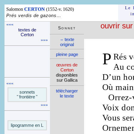
Le 
Salomon
CERTON
(1552-v. 1620)
i
Prés verdis de gazons…
«««
ouvrir sur
Son­net
textes de
Certon
texte
→
»»»
ori­ginal
P
pleine page
Rés
v
Au
c
œuvres de
Certon
D’un
ho
dispo­nibles
sur Gallica
«««
Où main
télé­charger
sonnets
Orrez-
le texte
" fron­tière "
»»»
Voix
don
Vous ser
Ornemen
lipo­gramme en L