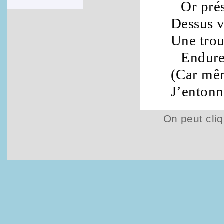
Or
pré
Dessus 
Une
tro
Endure
(Car mê
J’enton
On peut cliq