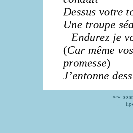
Dessus votre
t
Une
troupe
séa
Endurez je v
(
Car même vo
promesse
)
J’entonne des
«««
sonn
«««
li