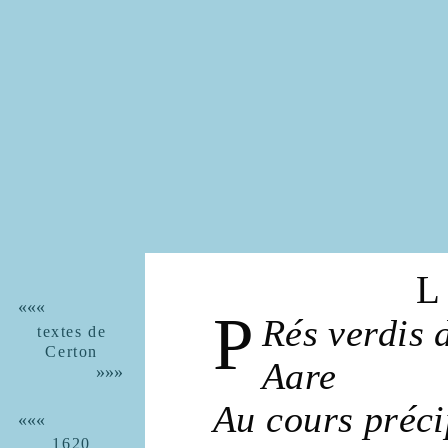
L
«««
P
Rés
verdis 
textes de
Certon
Aare
»»»
Au
cours
préci
«««
1620