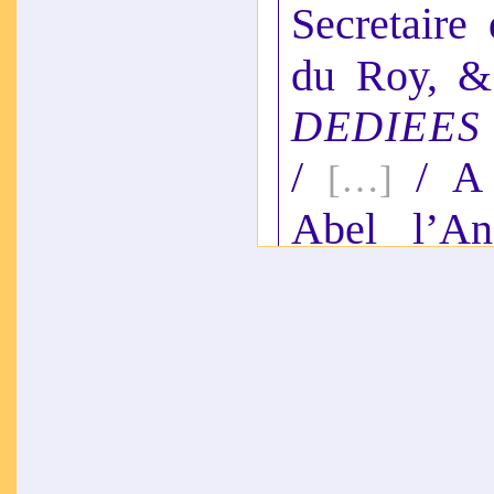
Secretaire
du Roy, &
DEDIEES
/
/
A
[…]
Abel l’Ang
tenant sa
premier p
grand’Sal
1578.
PRIVILE