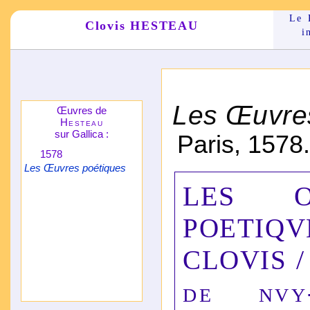
Le 
Clovis HESTEAU
i
Les Œuvre
Œuvres de
Hesteau
sur Gallica :
Paris, 1578
1578
Les Œuvres poétiques
LES O
POET
CLOVIS
de nvy