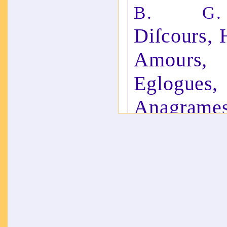
B. G.
Diſcours,
Amours, 
Eglogue
s
Anag
Epigramm
Treſillust
ſeigneur,
François 
de Cham