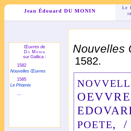
Le 
Jean Édouard DU MONIN
i
*
Nouvelles
Œuvres de
Du Monin
sur Gallica :
1582.
1582
Nouvelles Œuvres
1585
NOVVELL
Le Phœnix
OEVVRE
…
EDOVAR
, 
POETE