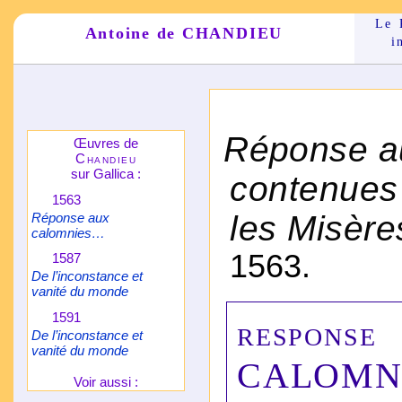
Le 
Antoine de CHANDIEU
i
*
Réponse a
Œuvres de
Chandieu
sur Gallica :
contenues
1563
les Misère
Réponse aux
calomnies…
1563.
1587
De l’inconstance et
vanité du monde
1591
respo
De l’inconstance et
vanité du monde
CALOMN
Voir aussi :