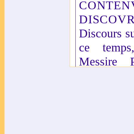
CONT
1576
Bèze
,
Poemata
DISCOV
Discours s
ce temps
Messire P
iadis Poët
Prebstre. /
A. Zamari
aultres p
Dieu.