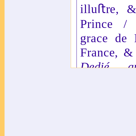
illuﬅre, &
Prince /
grace de
France, &
Dedié 
Alexandre
/
Seigneur
/
A C
[…]
Philipe des