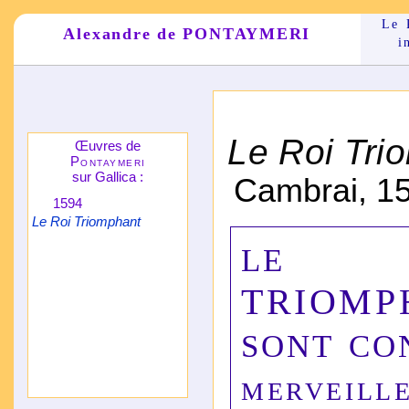
Le 
Alexandre de PONTAYMERI
i
*
Le Roi Tri
Œuvres de
Pontaymeri
sur Gallica :
Cambrai, 1
1594
Le Roi Triomphant
LE 
TRIOMP
SONT CO
merveill