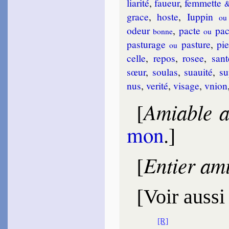
lia­ri­té
,
fa­ueur
,
fem­mette
grace
,
hoste
,
Iup­pin
ou
odeur
,
pacte
pac­
bonne
ou
pas­tu­rage
pas­ture
,
pie
ou
celle
,
re­pos
,
ro­see
,
san­t
sœur
,
sou­las
,
sua­ui­té
,
su
nus
,
ve­ri­té
,
vi­sage
,
vnion
Amiable a
[
mon
.]
Entier am
[
[
Voir aussi
[R]