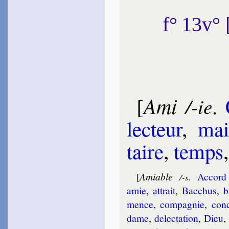
f° 13v°
Ami
[
.
/-ie
lec­teur
,
mai
taire
,
temps
[
Amiable
.
Accor
/-s
amie
,
attrait
,
Bac­chus
,
b
mence
,
com­pa­gnie
,
con­
dame
,
de­lec­ta­tion
,
Dieu