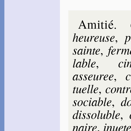
Amitié
.
heu­reuse
p
,
sainte
ferm
,
lable
ci­
,
asseu­ree
c
,
tuelle
cont
,
so­ciable
d
,
dis­so­luble
,
naire
in­ue­t
,