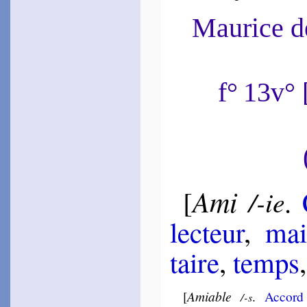
~
Quand l’ami­tié…
~
Je vis en paix…
Maurice 
Blan­chon
1583
~
Cueillons les fraîches
fleurs…
~
J’aime la Paix…
f° 13v°
Spi­fame
1583
~
Mon cœur on te con­naît…
Jamyn
1584
~
L’été sera l’hiver…
Du Chesne
Joseph
Ami
[
.
/-ie
1584
~
Que plutôt les Autans…
[
lec­teur
,
mai
Bi­rague
1585
~
Ô cœur triste et pen­sif…
taire
,
temps
Du Monin
1585
~
Yeux pur cristal
[
Amiable
.
Accor
/-s
d’amour…