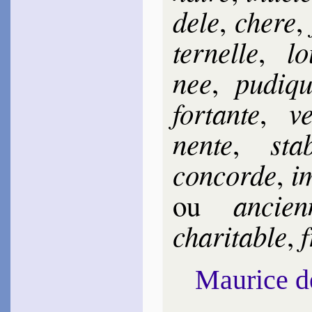
dele
chere
,
,
ter­nelle
lo
,
nee
pu­diq
,
for­tante
ve
,
nente
sta
,
con­corde
im
,
an­cien
ou
cha­ri­table
f
,
Maurice 