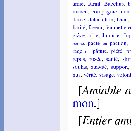
amie
,
attrait
,
Bac­chus
,
b
Poupo
1590
mence
,
com­pa­gnie
,
con­
~
Mais plutôt les pois­
[
dame
,
dé­lec­ta­tion
,
Dieu
sons…
lia­ri­té
,
fa­veur
,
fem­mette
Louven­court
e
1595
grâce
,
hôte
,
Ju­pin
Ju­p
ou
~
Baisers doux, et mi­
gnards…
,
pacte
pac­tion
,
bonne
ou
Las­phrise
rage
pâ­ture
,
pié­té
,
pr
ou
1597
repos
,
ro­sée
,
san­té
,
sim
~
Que nous servent les
[
biens…
sou­las
,
sua­vi­té
,
sup­port
Mire­mont
Jacque­line de
nus
,
vé­ri­té
,
vi­sage
,
vo­lon­
1602
~
Non ce n’est point
[
Amiable a
[
amour…
~#~
mon
.]
Entier am
[