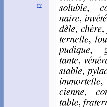
~
Plutôt les Cerfs…
so­luble
co
[
,
[R]
Bu­gnyon
naire
in­vé­t
1557
,
~
D’une Junon…
~
Ton chef, ton crin…
dèle
chère
,
~
Malgré le sort…
~
Si jamais fut…
ter­nelle
lou
,
Filleul
1560
~
Plutôt le cerf en l’air…
pu­dique
g
,
Ellain
1561
tante
vé­né­
,
~
L’ami­tié libre…
Turrin
stable
py­la
,
1572
~
Je ne voulais ja­mais…
[
~
Non autre­ment…
im­mor­telle
Hes­teau
cienne
con
1578
,
~
Du Soleil radieux…
La Jessée
table
fra­ter
,
1583
~
Plutôt en paix…