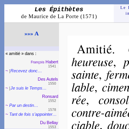
Le 
Les Épithètes
i
de Maurice de La Porte (1571)
»»» A
Amitié
.
« ami­tié » dans :
heu­reuse
p
,
Habert
François
1541
sainte
ferm
,
~
Recevez donc…
[
Des Autels
lable
ci­men
,
1550
~
Je suis le Temps…
[
rée
con­so­
,
Ron­sard
1552
~
Par un destin…
contre-aimé
1578
~
Tant de fois s’appoin­ter…
ciable
dou
,
Du Bellay
1553