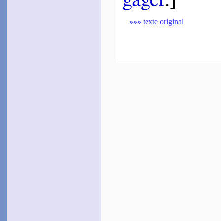
Du Tron­chet
1595
»»»
texte original
~
Trouver paix je ne puis…
(
Canz.
, 134)
Las­phrise
1597
~
Ce riche enten­de­ment…
~
Je pense­rais plu­tôt…
~
Cerdis zerom…
(« sonnet
en langue incon­nue »)
Malde­ghem
1606
~
Je n’ai dont faire guerre…
(
Canz.
, 134)
Ber­nier de La Brousse
1618
~
Le feu, les cou­leu­
vreaux…
Mar­beuf
1628
~
Beau corail sou­pi­rant…
~#~