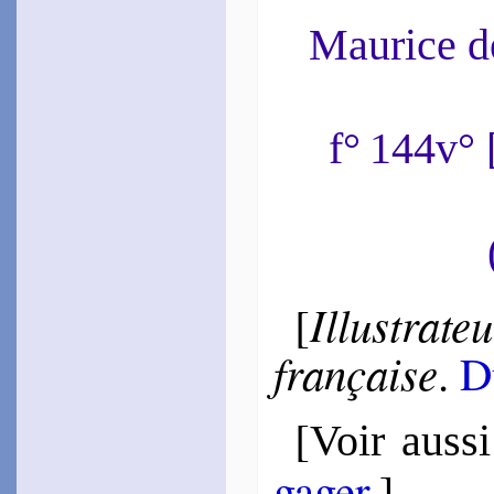
~
Contre­faire au retour…
Maurice 
La Bode­rie
1571
~
Phébus, Pei­thon…
1582
~
Ci-dort avec Dori…
f° 144v°
Gadou
1573
~
Si vous vou­lez…
Hes­teau
1578
~
Je ne puis trou­ver paix…
(
Canz.
, 134)
Blan­chon
1583
Illus­tra
[
~
J’aime la Paix…
(
Canz.
, 134)
fran­çaise
.
D
Cornu
1583
~
Mon Dieu le beau téton…
[
Voir aussi
Le Poulchre
1587
~
Je n’ai jamais la paix…
ga­ger
.]
(
Canz.
, 134)