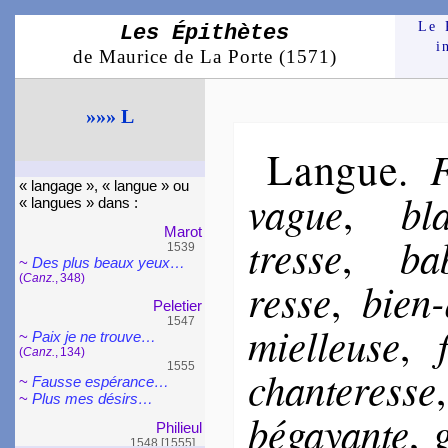
Le 
Les Épithètes
i
de Maurice de La Porte (1571)
»»» L
Langue
F
.
« langage », « langue » ou
vague
bla
,
« langues » dans :
Marot
tresse
ba­
,
1539
~
Des plus beaux yeux…
(
Canz.
, 348)
resse
bien-
,
Pele­tier
1547
miel­leuse
,
~
Paix je ne trouve…
(
Canz.
, 134)
1555
chan­te­resse
~
Fausse espé­rance…
~
Plus mes désirs…
bé­gayante
,
Phi­lieul
1548 [1555]