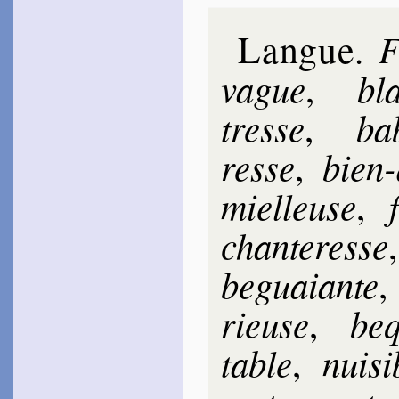
Langue
F
.
vague
bla
,
tresse
ba­
,
resse
bien-
,
miel­leuse
,
chan­te­resse
be­guaiante
rieuse
be­
,
table
nui­si
,