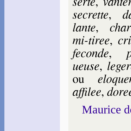
serte
van­te
,
se­crette
d
,
lante
char
,
mi-tiree
cr
,
fe­conde
p
,
ueuse
le­ge
,
elo­que
ou
affi­lee
do­re
,
Maurice 