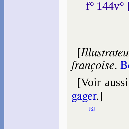
f° 144v°
Illus­tra
[
fran­çoise
.
B
[
Voir aussi
ga­ger
.]
[R]