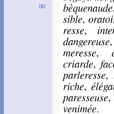
bè­que­naude
~
Paix je ne trouve…
[R]
(
Canz.
, 134)
Ron­sard
sible
ora­to
,
1552
~
Il faisait chaud…
resse
in­t
,
Baïf
1552
dan­ge­reuse
~
Tu as les yeux…
1555
~
Et des plus belles
me­resse
,
mains…
(
Canz.
, 348)
Le Caron
criarde
fa­
,
1554
~
Cette pri­son…
(
Canz.
, 134)
par­le­resse
,
Tyard
1555
~
Ô calme nuit…
riche
élé­ga
,
Pas­quier
1555
pa­res­seuse
,
~
Lorsque ma dame…
~
Ô tête heu­reuse…
ve­ni­mée
.
d’Espi­nay
1560