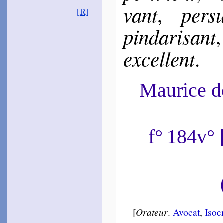
vant
per­su
,
[R]
pin­da­ri­sant
ex­cel­lent
.
Maurice 
f° 184v°
[
Orateur
.
Avo­cat
,
Iso­c