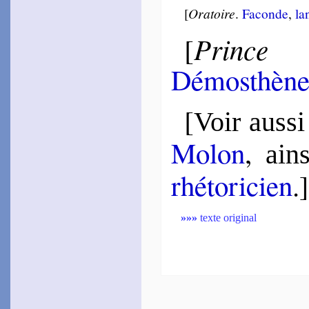
[
Oratoire
.
Faconde
,
la
Prince 
[
Démos­thèn
[
Voir aussi
Mo­lon
,
ain­
rhé­to­ri­cien
.]
»»»
texte original