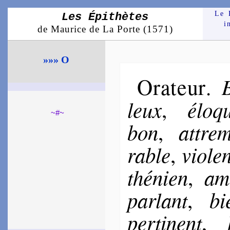
Le 
Les Épithètes
i
de Maurice de La Porte (1571)
»»» O
Orateur
.
leux
élo­q
,
~#~
bon
attrem
,
rable
vio­le
,
thé­nien
am­
,
parlant
bi
,
per­ti­nent
,