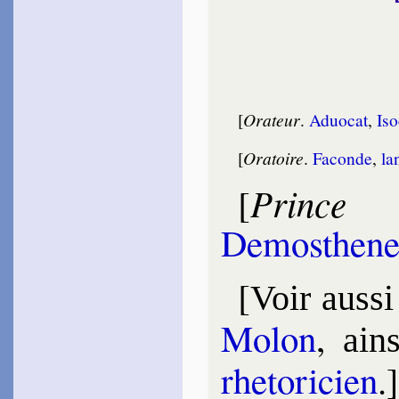
[
Orateur
.
Aduo­cat
,
Iso
[
Oratoire
.
Faconde
,
la
Prince 
[
Demos­then
[
Voir aussi
Mo­lon
,
ain­
rhe­to­ri­cien
.]