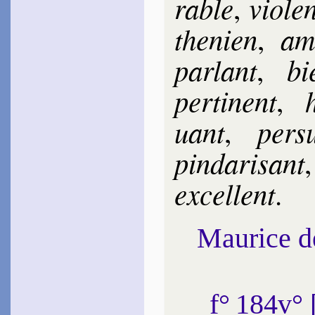
rable
vio­le
,
the­nien
am­
,
parlant
bi
,
per­ti­nent
,
uant
per­su
,
pin­da­ri­sant
ex­cel­lent
.
Maurice 
f° 184v°