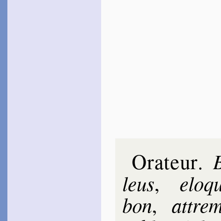
Orateur
.
leus
elo­q
,
bon
attrem
,