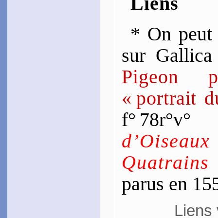
Liens
* On peut 
sur Gallic
Pigeon pr
« portrait 
f° 78r°v
d’Oiseaux
Qua­trains
parus en 15
Liens 