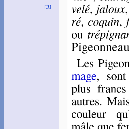
ve­lé
ja­loux
,
[R]
ré
co­quin
,
,
tré­pi­gna
ou
Pi­geon­nea
Les Pigeon
mage
, sont
plus francs
autres. Mai
cou­leur qu
mâle que fe