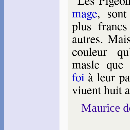
Les Pigeon
mage
, son
plus francs
autres. Mai
cou­leur qu
masle que f
foi
à leur pa
viuent huit a
Maurice 