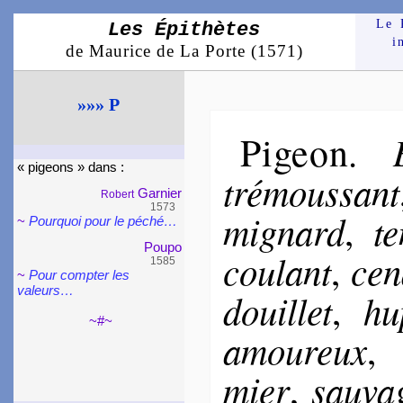
Le 
Les Épithètes
i
de Maurice de La Porte (1571)
»»» P
Pigeon
.
« pi­geons » dans :
tré­mous­sant
Gar­nier
Robert
1573
mi­gnard
t
,
~
Pourquoi pour le péché…
Poupo
cou­lant
cen
,
1585
~
Pour comp­ter les
valeurs…
douil­let
hu
,
~#~
amou­reux
mier
sau­va
,