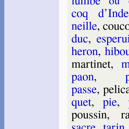
ou
coq d’Inde
neille
, cou­
duc
,
esper­u
he­ron
,
hi­bo
mar­ti­net,
m
paon
,
passe
, pe­li­
quet
,
pie
,
pous­sin, r
sacre
,
ta­rin