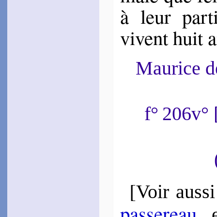
à leur par­
vivent huit a
Maurice 
f° 206v°
[
Voir aussi
pas­se­reau
,