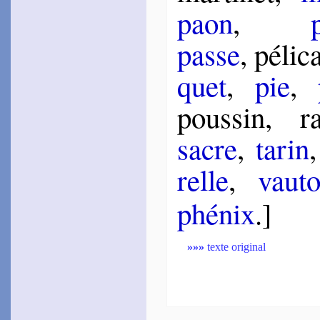
paon
,
passe
, pé­li­
quet
,
pie
,
pous­sin, r
sacre
,
ta­rin
relle
,
vau­t
phé­nix
.]
»»»
texte original