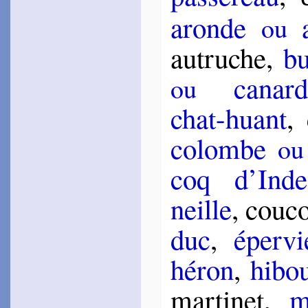
aronde
a
ou
au­truche,
bu
ca­nard
ou
chat-huant
,
co­lombe
ou
coq d’Inde
neille
, cou­
duc
,
éper­vi
hé­ron
,
hi­bo
mar­ti­net,
m