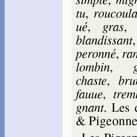
tu
rou­cou­l
,
ué
gras
,
blan­dis­sant
pe­ron­né
ra­
,
lom­bin
g
,
chaste
bru
,
fauue
trem­
,
gnant
. Les
Pi­geon­ne
&