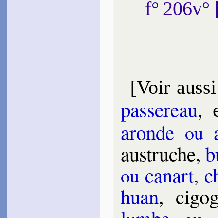
f° 206v°
[
Voir aussi
pas­se­reau
,
aronde
a
ou
aus­truche,
b
ca­nart
,
c
ou
huan
, ci­g
lumbe
c