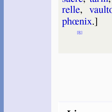
relle
,
vaul­t
phœ­nix
.]
[R]