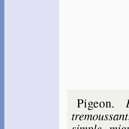
Pigeon
.
tre­mous­sant
simple
mi­g
,