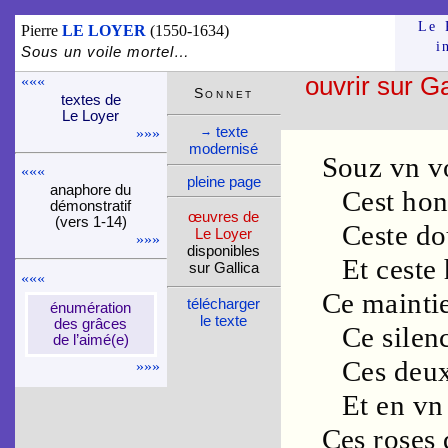
Le 
Pierre
LE LOYER
(1550-1634)
i
Sous un voile mortel…
«««
ouvrir sur Ga
Son­net
textes de
Le Loyer
texte
→
»»»
moder­nisé
Souz vn
v
«««
pleine page
ana­phore du
Cest
hon
démons­tra­tif
œuvres de
(vers 1-14)
Ceste
do
Le Loyer
»»»
dispo­nibles
Et ceste
sur Gallica
«««
Ce
mainti
télé­charger
énu­mé­ra­tion
le texte
des grâces
Ce
silen
de l’aimé(e)
Ces deu
»»»
Et en v
Ces
roses