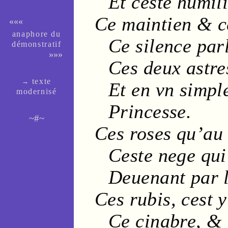
Et ceste
humili
Ce
maintien
& 
«««
ana­phore du
Ce
silence
par
dé­mons­tra­tif
»»»
Ces deux
astre
texte
→
Et en vn
simpl
moder­nisé
Princesse.
~#~
Ces
roses
qu’a
Ceste
nege
qui
Deuenant par l
Ces
rubis
, cest
y
Ce
cinabre
, &