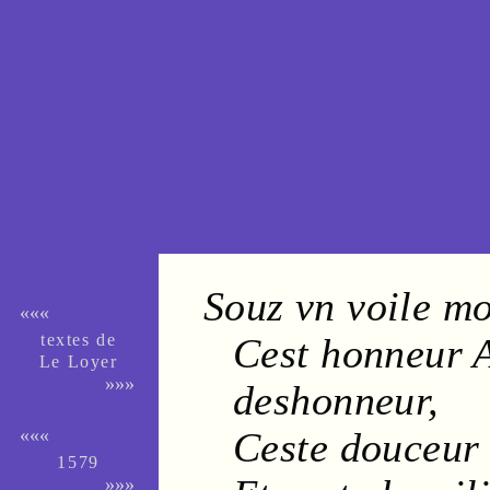
Souz vn
voile
mo
«««
textes de
Cest
honneur
Le Loyer
»»»
deshonneur
,
Ceste
douceur
«««
1579
»»»