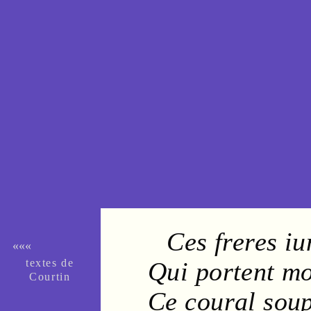
Ces
freres
iu
«««
textes de
Qui portent m
Cour­tin
Ce
coural
soup