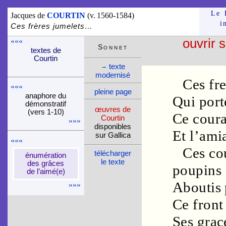
Le 
Jacques de
COURTIN
(v. 1560-1584)
i
Ces frères jumelets…
«««
ouvrir 
Son­net
textes de
Courtin
texte
→
moder­nisé
Ces
fr
«««
pleine page
ana­phore du
Qui por
démons­tra­tif
œuvres de
(vers 1-10)
Ce
coura
Courtin
»»»
dispo­nibles
Et l’
ami
sur Gallica
«««
Ces
co
télé­charger
énu­mé­ra­tion
le texte
des grâces
poupins
de l’aimé(e)
Aboutis
»»»
Ce
front
Ses
grac