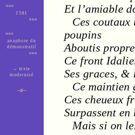
Et l’
amiable
d
«««
1581
Ces
coutaux
»»»
poupins
«««
ana­phore du
Aboutis propr
dé­mons­tra­tif
»»»
Ce
front
Idali
texte
→
Ses
graces
, & 
moder­nisé
Ce
maintien
~#~
Ces
cheueux
f
Surpassent en
Mais si on le