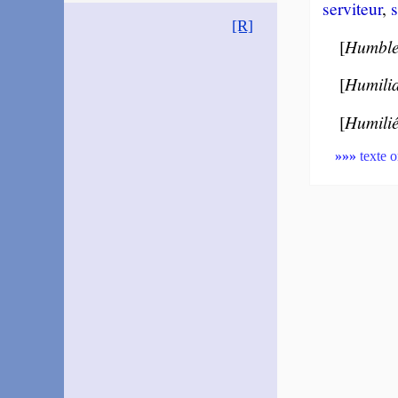
ser­vi­teur
,
s
[R]
[
Humble
[
Humili
[
Humili
»»»
texte o