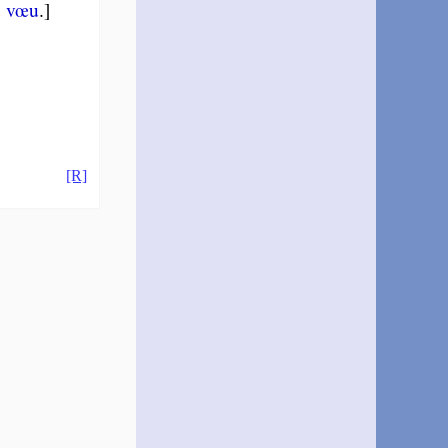
,
vœu
.]
[R]