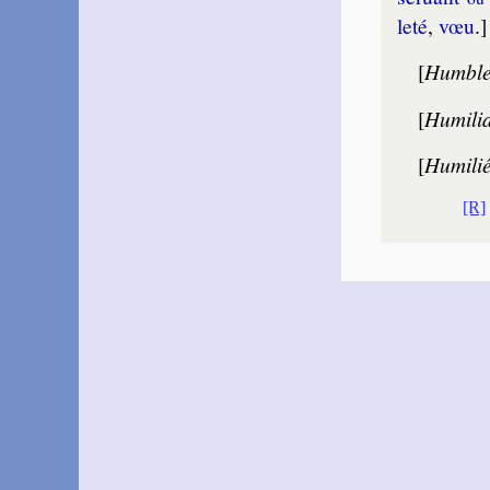
leté
,
vœu
.]
[
Humble
[
Humili
[
Humili
[R]