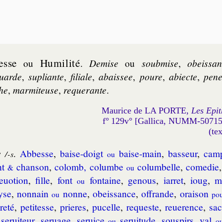
esse
Humi­li­té
ou
.
De­mise
ou
soub­mise
,
obe­is­sa
uarde
,
su­pliante
,
fi­liale
,
abais­see
,
poure
,
ab­iecte
,
pe­n
he
,
mar­mi­teuse
,
re­que­rante
.
Maurice de LA PORTE,
Les Epit
f° 129v° [Gallica, NUMM-5071
(te
e
.
Abbesse
,
baise-doigt
baise-main
,
bas­seur
,
cam­
/-s
ou
nt
chan­son
,
co­lomb, co­lumbe
co­lum­belle
,
co­me­die
&
ou
e­uo­tion
,
fille
,
font
fon­taine
,
ge­nous
,
iar­ret
,
ioug
,
m
ou
yse
,
non­nain
nonne
,
obe­is­sance
,
offrande
,
orai­son
ou
pou
re­té
,
pe­ti­tesse
,
prieres
,
pu­celle
,
re­queste
,
re­ue­rence
,
sa­c
ser­ui­teur
,
ser­uage, ser­uice
ser­ui­tude
,
sous­pirs
,
val
ou
o