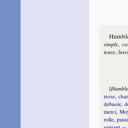
Humbl
simple
,
co
teuse
,
lasc
[
Humbl
resse
,
cha
deb­uoir
,
d
mer­ci
,
Mo
rolle
,
pau­u
ser­uant
ou