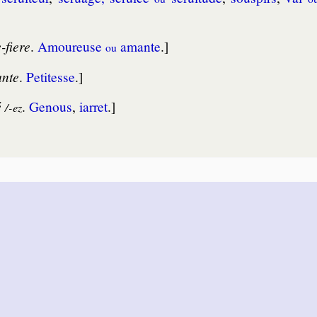
-fiere
.
Amou­reuse
amante
.]
ou
ante
.
Peti­tesse
.]
é
.
Genous
,
iar­ret
.]
/-ez