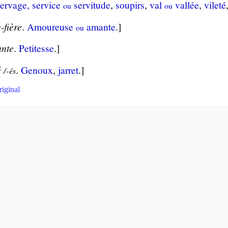
er­vage, ser­vice
ser­vi­tude
,
sou­pirs
,
val
val­lée
,
vi­leté
ou
ou
-fière
.
Amou­reuse
amante
.]
ou
ante
.
Peti­tesse
.]
é
.
Genoux
,
jar­ret
.]
/-és
riginal