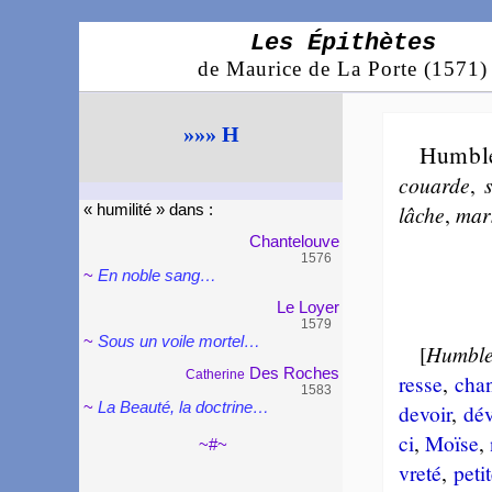
Les Épithètes
de Maurice de La Porte (1571)
»»» H
Humbl
couarde
,
lâche
,
mar­
« humi­li­té » dans :
Chante­louve
1576
~
En noble sang…
Le Loyer
1579
~
Sous un voile mortel…
[
Humbl
Des Roches
Cathe­rine
resse
,
cha
1583
~
La Beauté, la doc­trine…
de­voir
,
dé­
ci
,
Moïse
,
~#~
vre­té
,
pe­ti