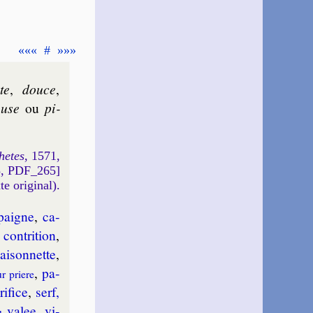
«««
#
»»»
nte
,
douce
,
euse
ou
pi­
hetes
, 1571,
5, PDF_265]
xte original).
paigne
,
ca­
,
con­tri­tion
,
ai­son­nette
,
,
pa­
r priere
ri­fice
,
serf,
va­lee
,
vi­
u