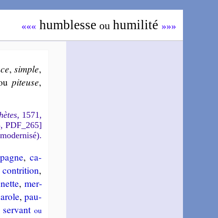
hum­blesse
humi­li­té
ou
«««
»»»
ce
,
simple
,
ou
pi­teuse
,
hètes
, 1571,
5, PDF_265]
 modernisé).
­pagne
,
ca­
,
con­tri­tion
,
­nette
,
mer­
a­role
,
pau­
, ser­vant
ou