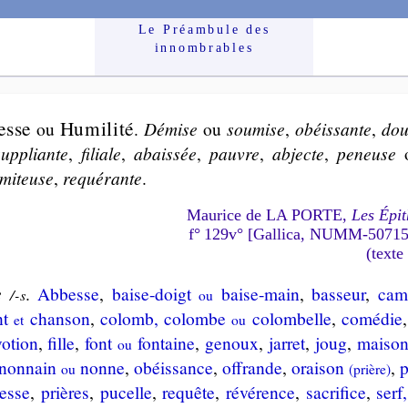
Le Préam­bule des
innom­brables
esse
Humi­li­té
ou
.
Dé­mise
ou
sou­mise
,
obé­is­sante
,
dou
sup­pliante
,
fi­liale
,
abais­sée
,
pauvre
,
ab­jecte
,
pe­neuse
mi­teuse
,
re­qué­rante
.
Maurice de LA PORTE,
Les Épit
f° 129v° [Gallica, NUMM-5071
(texte
e
.
Abbesse
,
baise-doigt
baise-main
,
bas­seur
,
cam
/-s
ou
nt
chan­son
,
co­lomb, co­lombe
co­lom­belle
,
co­mé­die
et
ou
vo­tion
,
fille
,
font
fon­taine
,
ge­noux
,
jar­ret
,
joug
,
mai­son
ou
non­nain
nonne
,
obé­is­sance
,
offrande
,
orai­son
,
p
ou
(prière)
­tesse
,
prières
,
pu­celle
,
re­quête
,
ré­vé­rence
,
sa­cri­fice
,
serf