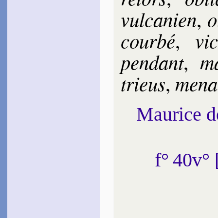
~
Ce riche enten­de­ment…
vul­ca­nien
o
,
Bernier
La Brousse
de
1618
cour­bé
vic
,
~
Ô beau rets d’or…
~
Tout ce qu’on peut tirer…
pen­dant
ma
,
Cer­ton
1620
~
Pour ravir la toi­son…
trieus
me­na
,
~
Ô somme trop fâ­cheux…
Bachet
1620
Maurice 
~
Amour où prit-il l’or…
~#~
f° 40v°