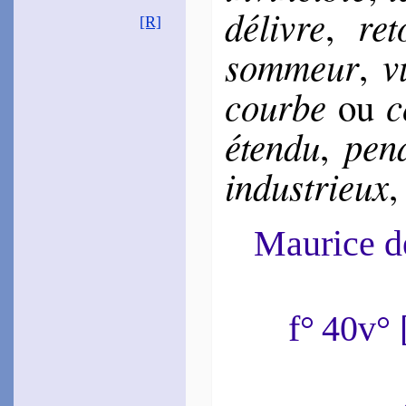
1552
délivre
ret
,
~
Ô doux parler…
[R]
1553
~
Je voudrais être…
som­meur
v
,
~
Je veux mou­rir…
~
Lance au bout d’or…
courbe
c
ou
1559
~
Comme une tendre
[
vigne…
éten­du
pen­
,
Tyard
1555
in­dus­trieux
~
Ô calme nuit…
Baïf
1555
Maurice 
~
Ma Francine est par­tout…
Labé
Louise
1555
~
Ô beaux yeux bruns…
d’Espi­nay
f° 40v°
1559
~
Lorsque tous cois…
(
Canz.
, 164)
Grévin
1561