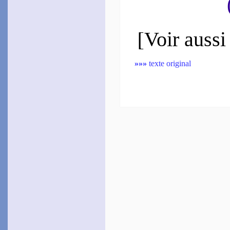
~
Ces beaux cheveux crê­
pés…
Bel­leau
[
Voir aussi
1572
~
Plutôt la terre avor­te­ra…
[
Gou­lart
»»»
texte original
1574
~
Ni le plaisant pa­lais…
~
Laisse-moi mon Sei­
gneur…
de Brach
1576
~
Vous vent, vous nau­to­
nier…
Du Pré
1577
~
Mais quoi ? las il vous
faut…
Le Saulx
1577
~
Plus qu’on ne voit au
ciel…
(
Th.
, 76)
~
Si quelqu’un peut nom­
brer…
(
Th.
, 147)