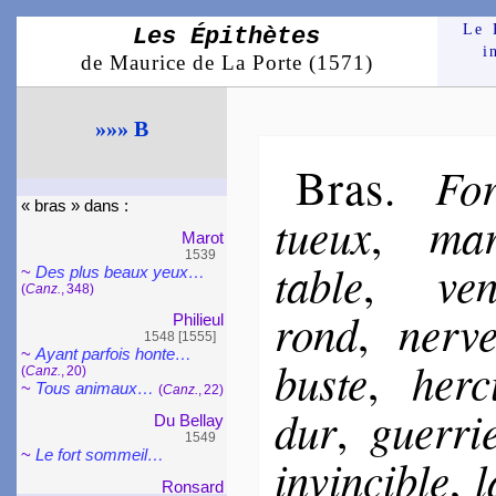
Le 
Les Épithètes
i
de Maurice de La Porte (1571)
»»» B
Bras
For
.
« bras » dans :
tueux
mar­
,
Marot
1539
table
ven
,
~
Des plus beaux yeux…
(
Canz.
, 348)
rond
ner­v
,
Phi­lieul
1548 [1555]
~
Ayant parfois honte…
buste
her­c
,
(
Canz.
, 20)
~
Tous ani­maux…
(
Canz.
, 22)
dur
guer­ri
,
Du Bellay
1549
~
Le fort som­meil…
invin­cible
l
,
Ron­sard