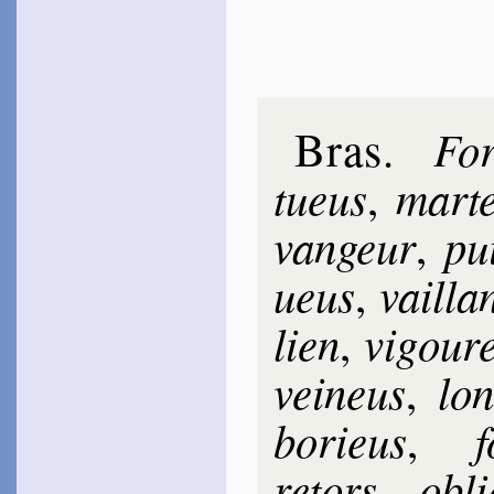
Boys­sières
1578
~
Amour, Mars, Apol­lon…
1579
~
Apollon radieux…
Hes­teau
Bras
For
.
1578
~
Comme on voit un che­
vreuil…
tueus
mar­te
,
Du Monin
1582
van­geur
pui
,
~
Le printa­nier émail…
La Jessée
ueus
vail­la
,
1583
~
Que toutes nos fo­rêts…
lien
vi­gou­r
,
Breton­nayau
1583
vei­neus
lo
~
Au delà les con­fins…
,
[
Louven­court
bo­rieus
f
,
1595
~
Cheveux fri­sés…
retors
obl
,
Las­phrise
1597