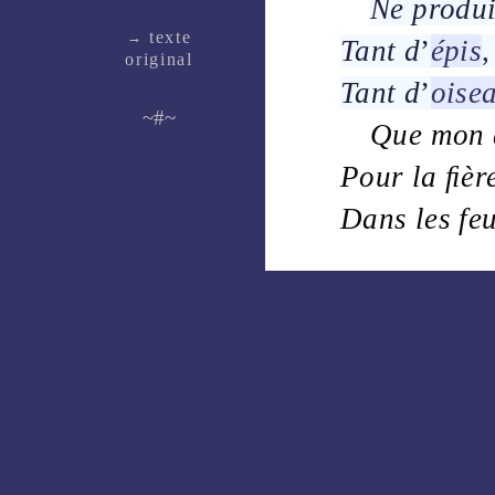
Ne produi
texte
→
Tant d
’
épis
,
ori­ginal
Tant d
’
oise
~#~
Que mon
Pour la
ﬁèr
Dans les
fe