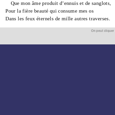
Que mon
âme
produit d’
ennuis
et de
sanglots
,
Pour la
fière
beauté
qui consume mes
os
Dans les
feux
éternels
de mille autres traverses.
On peut cliquer 