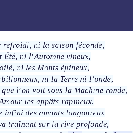
r
refroidi
,
ni la
saison
féconde
,
t
Été
,
ni l
’
Automne
vineux
,
oilé
,
ni les
Monts
épineux
,
rbillonneux
,
ni la
Terre
ni l
’
onde
,
 que l
’
on voit sous la
Machine
ronde
,
Amour
les
appâts
rapineux
,
e infini des
amants
langoureux
a traînant sur la
rive
profonde
,