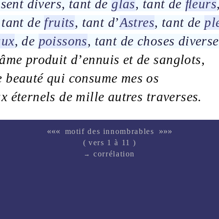
sent divers
,
tant de
glas
,
tant de
ﬂeurs
tant de
fruits
,
tant d
’
Astres
,
tant de
pl
aux
,
de
poissons
,
tant de choses diverse
âme
produit d
’
ennuis
et de
sanglots
,
e
beauté
qui consume mes
os
ux
éternels
de mille autres traverses.
«««
»»»
motif des innombrables
( vers 1 à 11 )
corrélation
→