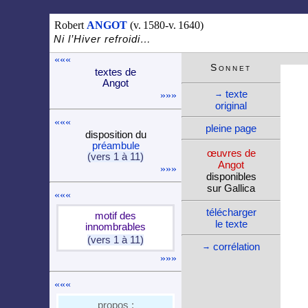
Robert
ANGOT
(v. 1580-v. 1640)
Ni l’Hiver refroidi…
«««
Son­net
textes de
Angot
texte
→
»»»
ori­ginal
«««
pleine page
dispo­si­tion du
pré­am­bule
œuvres de
(vers 1 à 11)
Angot
»»»
dispo­nibles
sur Gallica
«««
télé­charger
motif des
le texte
innom­brables
(vers 1 à 11)
corré­la­tion
→
»»»
«««
propos :