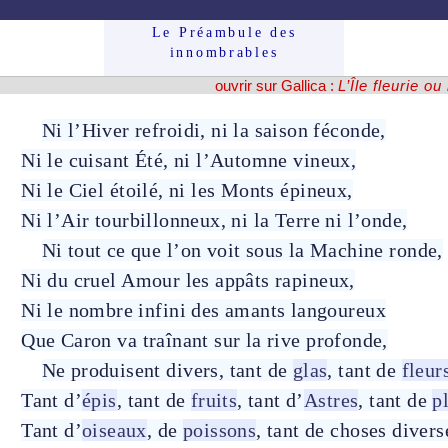
Le Préam­bule des
innom­brables
ouvrir sur Gallica :
L’Île fleurie o
Ni l’
Hiver
refroidi, ni la
saison
féconde
,
Ni le
cuisant
Été
, ni l’
Automne
vineux
,
Ni le
Ciel
étoilé
, ni les
Monts
épineux
,
Ni l’
Air
tourbillonneux
, ni la
Terre
ni l’
onde
,
Ni tout ce que l’on voit sous la
Machine
ronde
,
Ni du
cruel
Amour
les
appâts
rapineux
,
Ni le nombre infini des
amants
langoureux
Que
Caron
va traînant sur la
rive
profonde
,
Ne produisent divers, tant de
glas
, tant de
fleur
Tant d’
épis
, tant de
fruits
, tant d’
Astres
, tant de
p
Tant d’
oiseaux
, de
poissons
, tant de choses divers