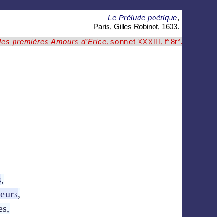
Le Prélude poétique
,
Paris, Gilles Robinot, 1603.
u les premières Amours d’Erice
,
sonnet
, f° 8r°
.
XXXIII
s
,
leurs
,
es,