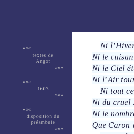
Ni l
’
Hive
«««
textes de
Ni le
cuisan
Angot
Ni le
Ciel
ét
»»»
Ni l
’
Air
tou
«««
1603
Ni tout ce
»»»
Ni du
cruel
«««
Ni le nombr
dispo­si­tion du
pré­am­bule
Que
Caron
v
»»»