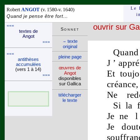
Le 
Robert
ANGOT
(v. 1580-v. 1640)
i
Quand je pense être fort…
«««
ouvrir sur Ga
Son­net
textes de
Angot
texte
→
»»»
ori­ginal
Quand 
«««
pleine page
anti­thèses
J ’ ap
accu­mu­lées
œuvres de
(vers 1 à 14)
Et toujo
Angot
»»»
dispo­nibles
créance,
sur Gallica
Ne redo
télé­charger
le texte
Si la
Je ne l
Je do
souffran