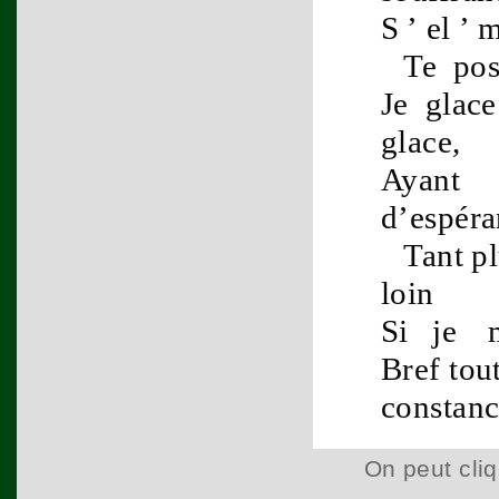
S ’ el 
Te po
Je glac
glace
,
Aya
d’
espéra
Tant pl
loin
Si je m
Bref tou
constan
On peut cliq