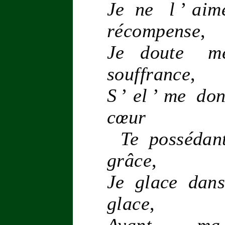
Je ne l
’
aime
récompense
,
Je doute 
souffrance
,
S
’
el
’
me do
cœur
Te posséda
grâce
,
Je glace da
glace
,
Ayant