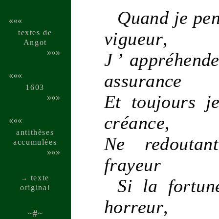
Quand je pen
«««
textes de
vigueur
,
Angot
»»»
J
’
appréhen
assurance
«««
1603
Et toujours je
»»»
créance
,
«««
anti­thèses
Ne redoutant 
accu­mu­lées
»»»
frayeur
texte
→
Si la
fortun
ori­ginal
horreur
,
~#~