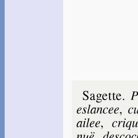
Sagette
P
.
eslan­cee
cu
,
ailee
cri­q
,
nuë
des­co­
,