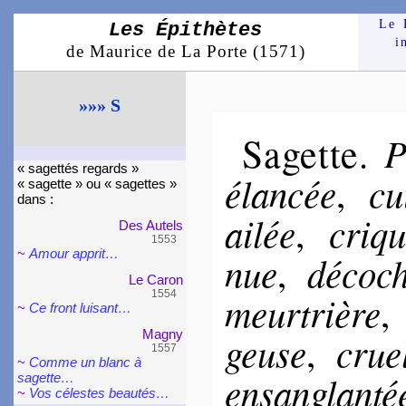
Le 
Les Épithètes
i
de Maurice de La Porte (1571)
»»» S
Sagette
P
.
« sa­get­tés re­gards »
élan­cée
cu
,
« sagette » ou « sagettes »
dans :
ai­lée
cri­q
,
Des Autels
1553
~
Amour apprit…
nue
dé­co­c
,
Le Caron
1554
meur­trière
~
Ce front lui­sant…
Magny
geuse
crue
,
1557
~
Comme un blanc à
en­san­glan­té
sagette…
~
Vos célestes beau­tés…