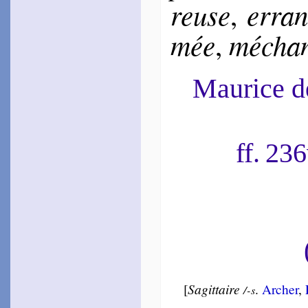
reuse
erran
,
mée
mé­cha
,
Maurice 
ff. 23
[
Sagit­taire
.
Archer
,
/-s