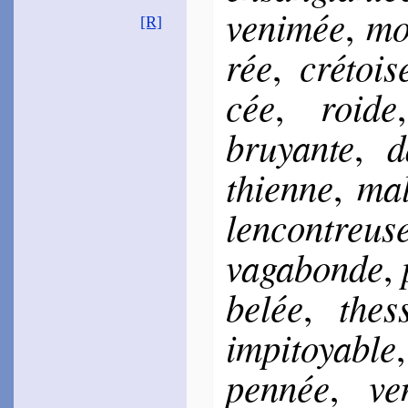
ve­ni­mée
mo
,
Bel­leau
[R]
1565
~
Amour étant las­sé…
rée
cré­tois
,
~
Qu’Amour voulant for­
ger…
cée
roide
,
Chante­louve
1576
~
Béni soit l’an…
bruyante
d
,
La Jessée
1583
thienne
mal
,
~
Toujours le Dieu…
~
Celui compte les feux…
len­con­treus
Romieu
Jacques de
1584
va­ga­bonde
,
~
Que servent ces œil­lets…
Du Tronchet
be­lée
thes­
,
1595
~
Heureux soit ce jour-là…
(
Canz.
, 61)
im­pi­toyable
Guy de Tours
1598
pen­née
ve
,
~
On ne voit dans le Ciel…
~#~