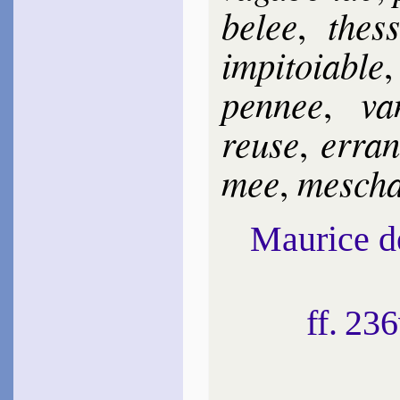
be­lee
thes­
,
im­pi­toiable
pen­nee
van
,
reuse
erran
,
mee
mes­ch
,
Maurice 
ff. 23