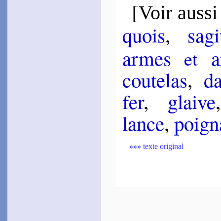
[
Voir aussi
quois
,
sa­gi
armes
ar
et
cou­te­las
,
d
fer
,
glaive
lance
,
poi­g
»»»
texte original