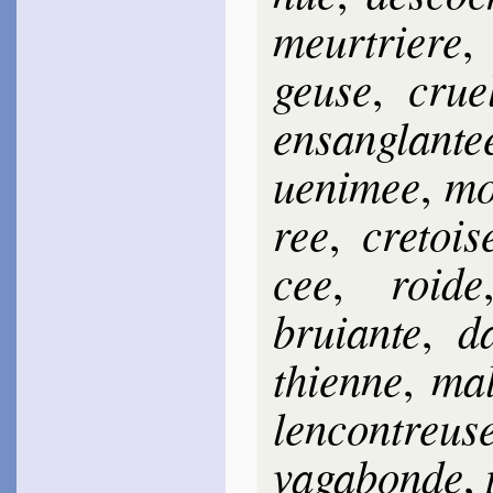
meur­triere
geuse
crue
,
en­san­glan­te
ue­ni­mee
mo
,
ree
cre­tois
,
cee
roide
,
bruiante
da
,
thienne
mal
,
len­con­treus
va­ga­bonde
,