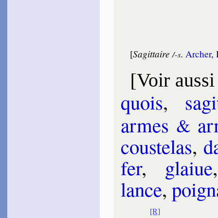
[
Sagittaire
.
Archer
,
/-s
[
Voir aussi
quois
,
sa­gi
armes
ar­
&
cous­te­las
,
d
fer
,
glaiue
lance
,
poi­g
[R]