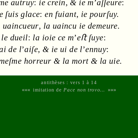
me autruy
:
ie crein
,
& ie m
’
aſſeure
:
e ſuis
glace
:
en fuiant
,
ie pourſuy.
i uaincueur
,
la uaincu ie demeure.
le
dueil
:
la
ioie
ce m
’
eﬅ
ſuye
:
ai de l
’
aiſe
,
& ie ui de l
’
ennuy
:
n meſme
horreur
& la
mort
& la
uie
.
antithèses : vers 1 à 14
«««
»»»
imitation de
Pace non trovo…