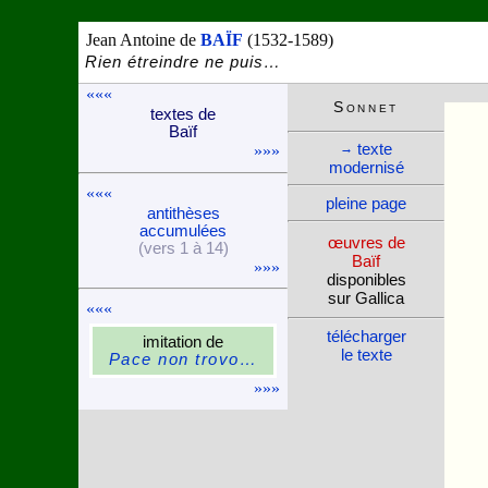
Jean Antoine de
BAÏF
(1532-1589)
Rien étreindre ne puis…
«««
Son­net
textes de
Baïf
texte
→
»»»
moder­nisé
«««
pleine page
anti­thèses
accu­mu­lées
œuvres de
(vers 1 à 14)
Baïf
»»»
dispo­nibles
sur Gallica
«««
télé­charger
imi­ta­tion de
le texte
Pace non trovo…
»»»