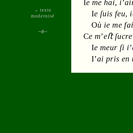
I
e me hai
,
i
’
ai
texte
→
I
e ſuis
feu
,
i
moder­nisé
O
ù ie me fa
~#~
C
e m
’
eﬅ
ſucre
I
e meur ſi i
’
I’
ai pris e