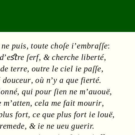
 ne puis
,
toute choſe i
’
embraſſe
:
 d
’
e
ﬆ
r
e
ſerf
,
& cherche
liberté
,
 de
terre
,
outre le
ciel
ie paſſe
,
é
douceur
,
où n
’
y a que
fierté
.
donné
,
qui pour ſien ne m
’
auouë
,
e m
’
atten
,
cela me fait mourir
,
plus fort
,
ce que plus fort ie louë
,
remede
,
& ie ne ueu guerir.