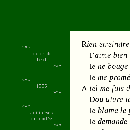
R
ien etreindre
«««
textes de
I’
aime bien
Baïf
I
e ne bouge
»»»
I
e me prom
«««
1555
A
tel me ſuis 
»»»
D
ou uiure i
«««
I
e blame le 
anti­thèses
accu­mu­lées
I
e demande
»»»