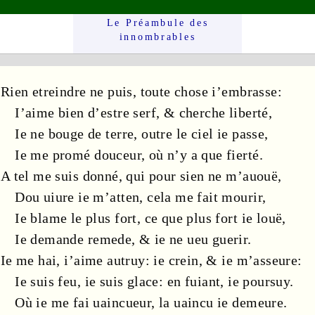
Le Préam­bule des
innom­brables
Rien etreindre ne puis, toute chose i’embrasse:
I’aime bien d’estre
serf
, & cherche
liberté
,
Ie ne bouge de
terre
, outre le
ciel
ie passe,
Ie me promé
douceur
, où n’y a que
fierté
.
A tel me suis donné, qui pour sien ne m’auouë,
Dou uiure ie m’atten, cela me fait mourir,
Ie blame le plus fort, ce que plus fort ie louë,
Ie demande
remede
, & ie ne ueu guerir.
Ie me hai, i’aime autruy: ie crein, & ie m’asseure:
Ie suis
feu
, ie suis
glace
: en fuiant, ie poursuy.
Où ie me fai uaincueur, la uaincu ie demeure.