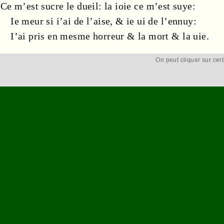
Ce m’est
sucre
le
dueil
: la
ioie
ce m’est
suye
:
Ie meur si i’ai de l’
aise
, & ie ui de l’
ennuy
:
I’ai pris en mesme
horreur
& la
mort
& la
uie
.
On peut cliquer sur cer