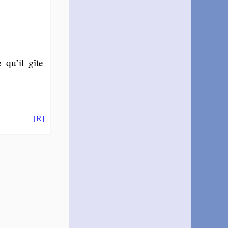
 qu’il gîte
[R]