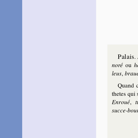
~
Toute chose prend fin…
Bernier de La Brousse
1618
~
Le feu, les cou­leu­vreaux…
~#~
Palais
.
no­ré
ou
h
leus
,
brau
Quand ce
thetes qui 
Enroué
,
t
succe-bou