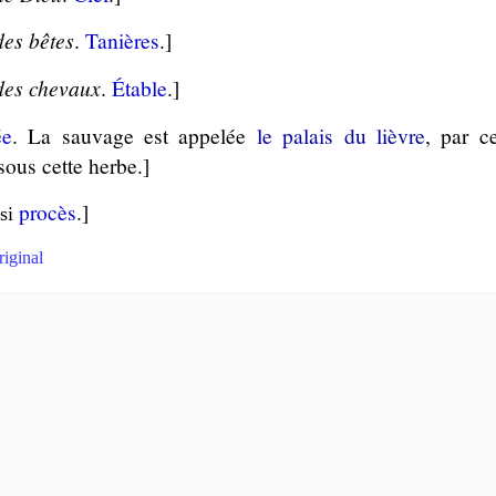
des bêtes
.
Ta­nières
.]
des chevaux
.
Étable
.]
ée
. La sau­vage est appe­lée
le palais du lièvre
, par ce
 sous cette herbe.]
procès
.]
si
riginal