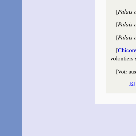
[
Palais 
[
Palais 
[
Palais 
[
Chicor
volon­tiers
[
Voir aus
[R]