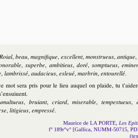
Roial
,
beau
,
ma­gni­fique
,
excel­lent
,
mons­trueus
,
an­tique
o­no­rable
,
su­perbe
,
am­bi­tieus
,
do­ré
,
somp­tueus
,
emi­ne
e
,
lam­bris­sé
,
au­da­cieus
,
esle­ué
,
mar­brin
,
en­tou­rel­lé
.
 mot sera pris pour le lieu auquel on plaide, tu t’aider
s’ensuiuent.
u­mul­tueus
,
bruiant
,
criard
,
mi­se­rable
,
tem­pes­tueus
,
rse
,
li­ti­gieus
,
em­pres­sé
.
Maurice de LA PORTE,
Les Epit
f° 189r°v° [Gallica, NUMM-50715, P
(te