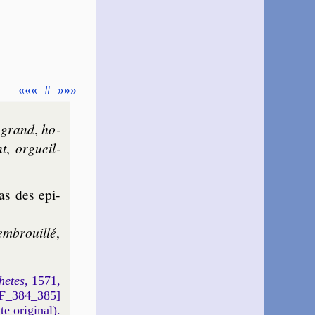
«««
#
»»»
,
grand
,
ho­
nt
,
or­gueil­
as des epi­
em­brouil­lé
,
hetes
, 1571,
DF_384_385]
xte original).