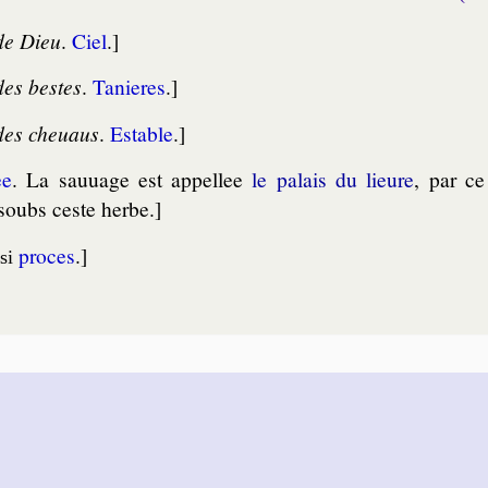
de Dieu
.
Ciel
.]
des bestes
.
Ta­nieres
.]
des cheuaus
.
Estable
.]
ee
. La sau­uage est appel­lee
le palais du lieure
, par ce
 soubs ceste herbe.]
proces
.]
si