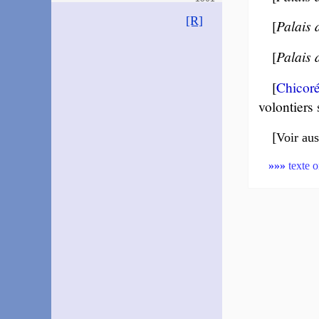
~
Être au Palais…
[R]
[
Palais 
Gadou
1573
~
On entend, en hiver…
[
Palais 
Jo­delle
[
Chicor
1574
~
Myrrhe brû­lait jadis…
volon­tiers
Gou­lart
1574
[
Voir aus
~
Ni le plaisant palais…
~
Tout ce que Rome tient…
»»»
texte o
Du Pré
1577
~
Rien n’est vu per­ma­nent…
Romieu
Jacques de
1584
~
Ni ce miel qui si doux…
Las­phrise
1597
~
J’ai vu les belles fleurs…
Angot
1603