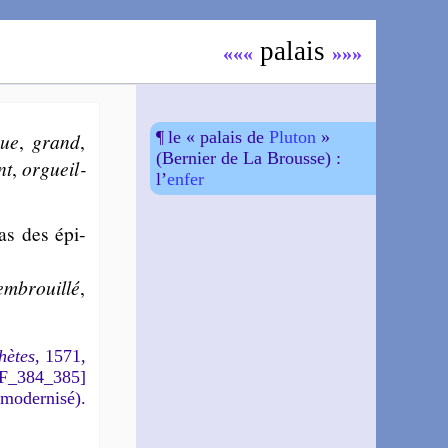
pa­lais
«««
»»»
¶ le « palais de
Pluton
»
que
,
grand
,
(Bernier de La Brousse) :
nt
,
or­gueil­
l’
enfer
as des épi­
em­brouil­lé
,
hètes
, 1571,
DF_384_385]
 modernisé).