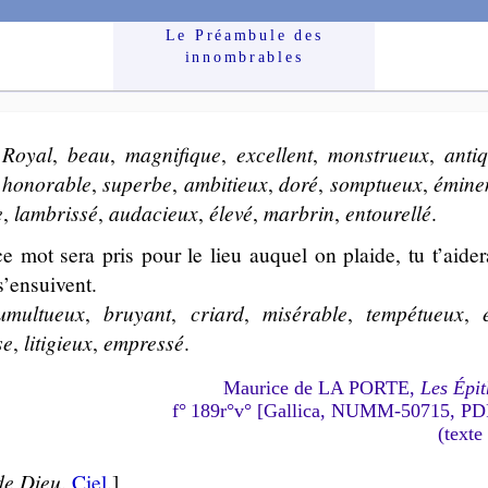
Le Préam­bule des
innom­brables
.
Royal
,
beau
,
ma­gni­fique
,
excel­lent
,
mons­trueux
,
an­ti
u
ho­no­rable
,
su­perbe
,
am­bi­tieux
,
do­ré
,
somp­tueux
,
émi­ne
e
,
lam­bris­sé
,
au­da­cieux
,
éle­vé
,
mar­brin
,
en­tou­rel­lé
.
 mot sera pris pour le lieu auquel on plaide, tu t’aide­r
s’ensuivent.
u­mul­tueux
,
bruyant
,
criard
,
mi­sé­rable
,
tem­pé­tueux
,
se
,
li­ti­gieux
,
em­pres­sé
.
Maurice de LA PORTE,
Les Épit
f° 189r°v° [Gallica, NUMM-50715, P
(texte
de Dieu
.
Ciel
.]