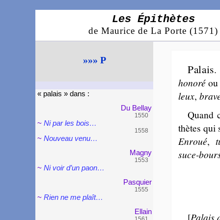
Les Épithètes
de Maurice de La Porte (1571)
»»» P
Palais
ho­no­ré
o
leux
,
brav
« pa­lais » dans :
Du Bellay
Quand ce
1550
~
Ni par les bois…
thètes qui 
1558
~
Nouveau venu…
Enroué
,
t
suce-bour
Magny
1553
~
Ni voir d’un paon…
Pas­quier
1555
~
Rien ne me plaît…
Ellain
[
Palais 
1561