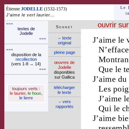
Le 
Étienne
JODELLE
(1532-1573)
i
J’aime le vert laurier…
«««
ouvrir sur
Son­net
textes de
Jo­delle
J’aime le
texte
→
»»»
ori­ginal
N’efface
«««
pleine page
dispo­si­tion de la
Montrant
recol­lec­tion
œuvres de
(vers 1-8 → 14)
Que le
t
Jo­delle
»»»
dispo­nibles
J’aime du
sur Gallica
Les
poig
télé­charger
toujours verts :
le texte
le laurier
,
le houx
,
J’aime l
le lierre
vers
→
Qui le
c
rappor­tés
J’aime bie
ressembl