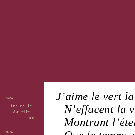
J’aime le
vert
la
«««
textes de
N’effacent la
v
Jo­delle
»»»
Montrant l’
éte
Que le
temps
, 
«««