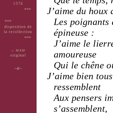
1574
J’aime du
houx
a
»»»
Les
poignants
«««
dispo­si­tion de
épineuse
:
la recol­lec­tion
»»»
J’aime le
lierr
texte
→
amoureuse
ori­ginal
Qui le
chêne
ou
~#~
J’aime bien tous
ressemblent
Aux
pensers
i
s’assemblent,