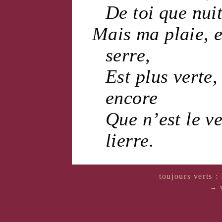
De toi que
nui
Mais ma
plaie
, 
serre,
Est plus
verte
,
encore
Que n’est le
ve
lierre
.
toujours verts :
v
→