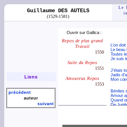
Le 
Guillaume DES AUTELS
i
(1529-1581)
Ouvrir sur Gallica :
Repos de plus grand
L’on doi
Travail
Le beau
1550
Toutes l
Je suis
Suite du Repos
1551
J’étais 
Jadis d
Liens
Amoureux Repos
Mon cœu
1553
Bénites 
précédent
Amour a
auteur
Quand œ
suivant
De Jupi
Donc ma
Si tu ve