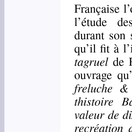
Fran­çaise l’
l’étude d
durant son 
qu’il fit à l
ta­gruel
de R
ouvrage qu’i
fre­luche &
this­toire 
valeur de d
recré­a­tion 