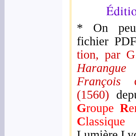
Éditi
* On peut 
fichier PD
tion, par G
Harangu
François
d
(1560)
depu
G
roupe
R
e
C
lassique
de
Lumière Lyo