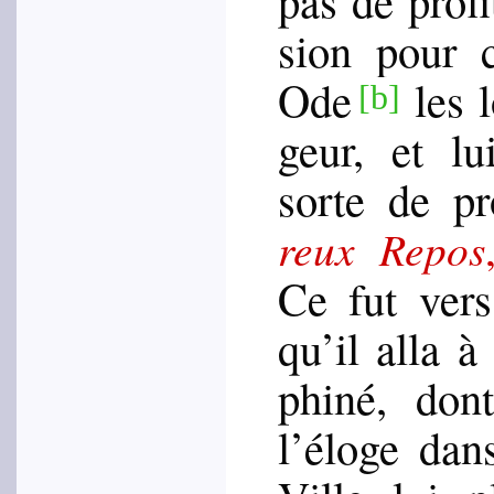
sion pour 
Ode
les 
[b]
geur, et lu
sorte de pro
reux Repos
Ce fut ver
qu’il alla 
phi­né, don
l’éloge dan