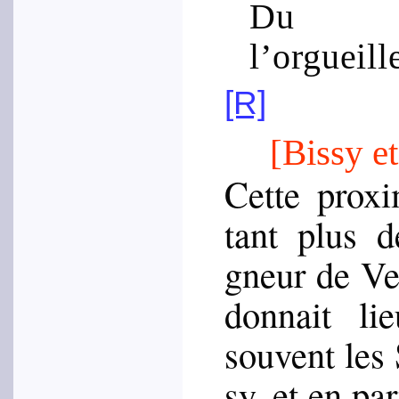
Du 
l’orgueill
[R]
[Bissy e
Cette proxi­m
tant plus d
gneur de Ver
don­nait li
sou­vent les
sy, et en par­