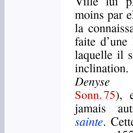
Ville lui pl
moins par e
la connais­s
faite d’une
laquelle il s
incli­na­ti
Denyse
, 
Sonn. 75
)
jamais au
sainte
. Cett