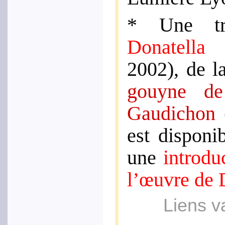
* Une tran
Dona­tel­la 
2002), de 
gouyne de 
Gaudi­chon
(
est dis­po­n
une
intro­du
l’œuvre de 
Liens v