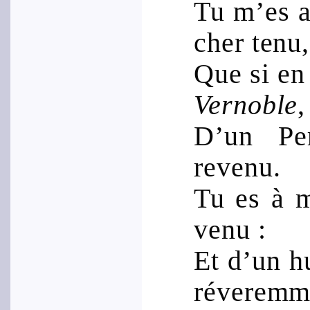
Tu m’es a
cher tenu,
Que si en 
Vernoble
,
D’un Pe
revenu.
Tu es à 
venu :
Et d’un h
réveremm