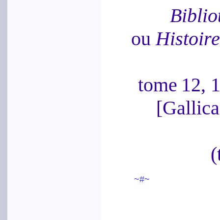
Biblio
ou
Histoire 
tome 12, 
[Galli
(
~#~