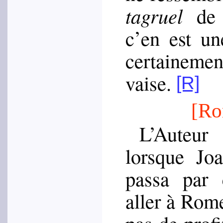
ta­gruel
de R
c’en est un
cer­tai­ne­
vaise.
[R]
[Ro
L’Auteur
é
lorsque J
passa par 
aller à Rom
pas de profi