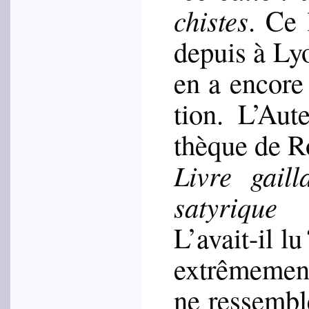
chistes
. Ce 
depuis à Ly
en a encore
tion. L’Au­
thèque de R
Livre gail­
saty­rique
L’avait-il lu
extrê­me­men
ne res­semb