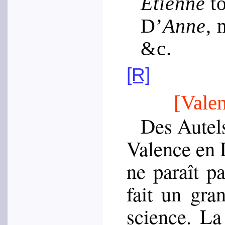
Étienne
to
D’
Anne
, 
&c.
[R]
[Vale
Des Autels
Valence en D
ne paraît pa
fait un gra
science. La