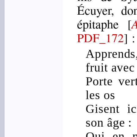
Écuyer, don
épi­taphe
[
:
PDF_172
]
Apprends
fruit avec
Porte ver
les os
Gisent ic
son âge :
Qui en m