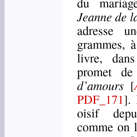
du mariage
Jeanne de l
adresse u
grammes, à
livre, dans
promet d
d’amours
[
.
PDF_171
]
oisif dep
comme on le