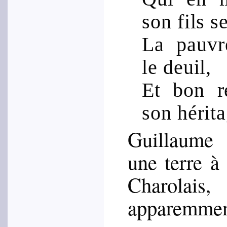
son fils s
La pauvre
le deuil,
Et bon r
son hérita
Guillaume 
une terre 
Cha­ro­lais
appa­rem­me