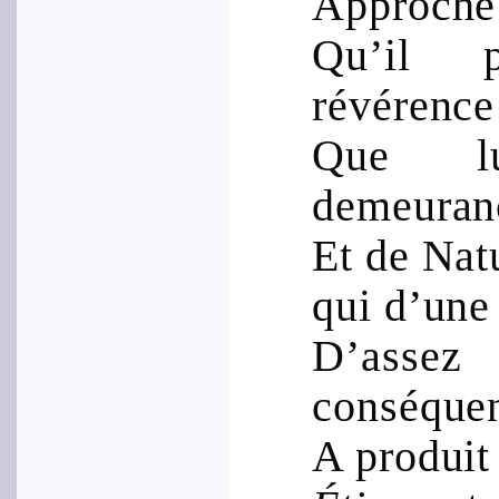
Approché s
Qu’il 
révérence
Que l
demeuran
Et de Natu
qui d’un
D’ass
conséque
A produit