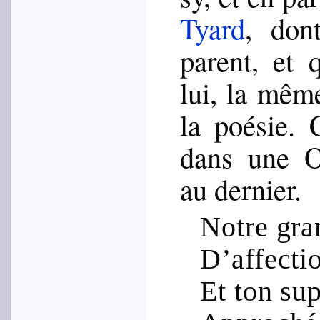
Tyard
, dont
parent, et 
lui, la même
la poé­sie. 
dans une Od
au der­nier.
Notre gra
D’affectio
Et ton su