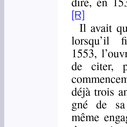
dire, en 1
[R]
Il avait q
lorsqu’il 
1553, l’ouv
de citer, p
commen­ce­m
déjà trois an
gné de s
même enga­g