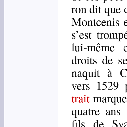
ron dit que 
Mont­ce­nis 
s’est trom­
lui-même e
droits de se
naquit à Ch
vers 1529 
trait
marque q
quatre ans 
fils de Sy