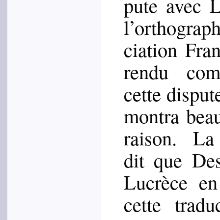
pute avec L
l’or­tho­gra
cia­tion Fra
ren­du com
cette dis­pute
mon­tra bea
rai­son. L
dit que Des 
Lucrèce en 
cette tra­d