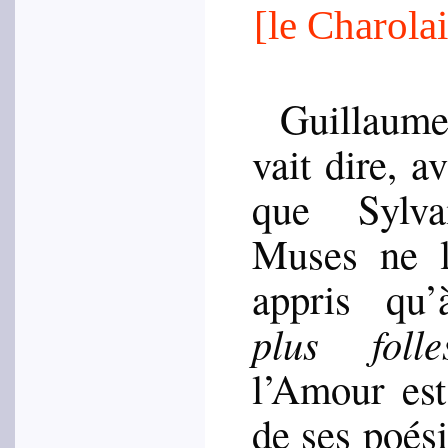
[le Charolai
Guillaume
vait dire, a
que Syl­va
Muses ne l
appris qu
plus folle
l’Amour est 
de ses poé­s