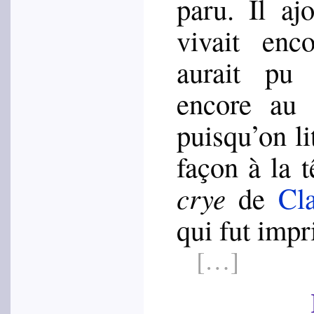
paru. Il aj
vivait enc
aurait pu 
encore au
puisqu’on li
façon à la 
crye
de
Cl
qui fut impr
[…]