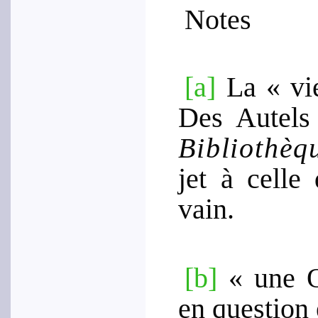
Notes
[a]
La « vie
Des Autels 
Biblio­thèq
jet à celle
vain.
[b]
« une O
en question 