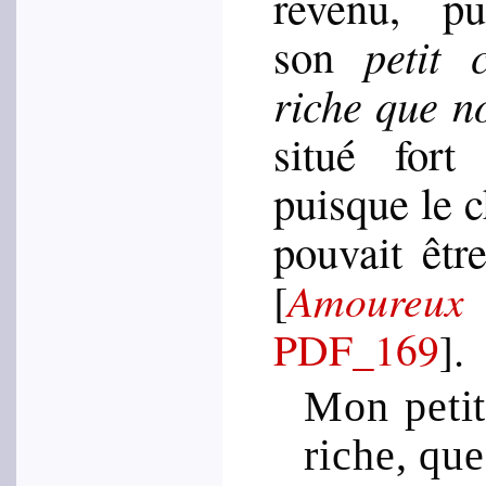
reve­nu, pu
son
petit 
riche que n
situé for
puisque le 
pou­vait êt
[
Amour
.
PDF_169
]
Mon peti
riche, que