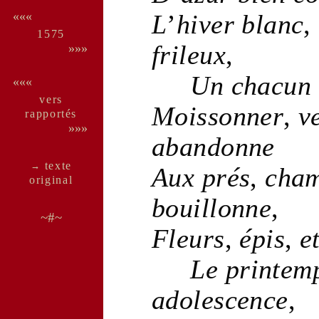
L
’
hiver
blanc
,
«««
1575
frileux
,
»»»
Un chacun
«««
vers
Moissonner
,
ve
rappor­tés
»»»
abandonne
texte
→
Aux
prés
,
cha
ori­ginal
bouillonne
,
~#~
Fleurs
,
épis
,
e
Le
printem
adolescence
,