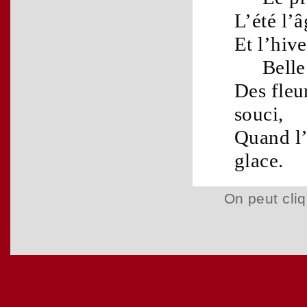
L’
été
l’
â
Et l’
hive
Belle
Des
fleu
souci
,
Quand l
glace
.
On peut cliq