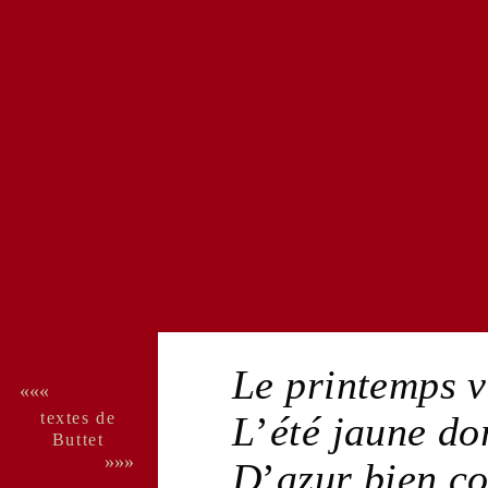
Le
printemps
v
«««
textes de
L
’
été
jaune
do
Buttet
»»»
D
’
azur
bien
co