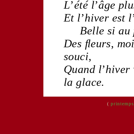
L
’
été
l
’
âge
pl
Et l
’
hiver
est l
Belle
si au
Des
ﬂeurs
,
moi
souci
,
Quand l
’
hiver
la
glace
.
(
printemps