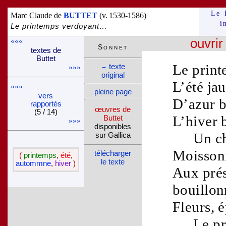
Le 
Marc Claude de
BUTTET
(v. 1530-1586)
i
Le printemps verdoyant…
«««
ouvrir
Son­net
textes de
Buttet
Le
prin
texte
→
»»»
ori­ginal
L’
été
ja
«««
pleine page
vers
D’
azur
b
rappor­tés
œuvres de
(5 / 14)
L’
hiver
Buttet
»»»
dispo­nibles
Un c
sur Gallica
Moissonn
télé­charger
(
printemps
,
été
,
le texte
autommne
,
hiver
)
Aux
pré
bouillon
Fleurs
,
é
Le
p