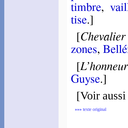
timbre
,
vai
tise
.]
Chevalier
[
zones
,
Bellé
L’honneur
[
Guyse
.]
[
Voir aussi
»»»
texte original