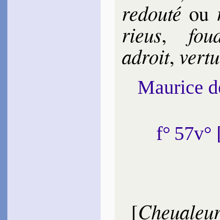
re­dou­té
ou
rieus
fou
,
adroit
ver­t
,
Maurice 
f° 57v°
Cheualeu­
[