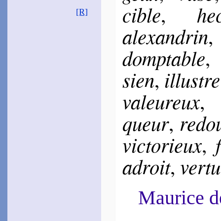
cible
hec
,
[R]
alexan­drin
domp­table
sien
il­lustre
,
va­leu­reux
queur
re­dou
,
vic­to­rieux
,
adroit
ver­t
,
Maurice 