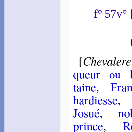
f° 57v°
Chevale­r
[
queur
be
ou
taine
,
Fran
har­diesse
Josué
,
no­
prince
,
R