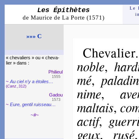
Le 
Les Épithètes
i
de Maurice de La Porte (1571)
»»» C
Chevalier
« cheva­liers » ou « cheva­
noble
har­d
,
lier » dans :
Phi­lieul
mé
pa­la­din
,
1555
~
Au ciel n’y a étoiles…
(
Canz.
, 312)
nime
aven
,
Gadou
1573
mal­tais
com
,
~
Eure, gentil ruis­seau…
actif
guer­r
~#~
,
geux
ru­sé
,