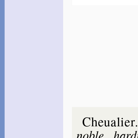
Cheualier
noble
har­d
,