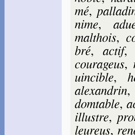
mé
pal­la­di
,
nime
adue
,
mal­thois
c
,
bré
actif
,
cou­ra­geus
,
uin­cible
h
,
alexan­drin
dom­table
a
,
il­lustre
pro
,
leu­reus
re­
,