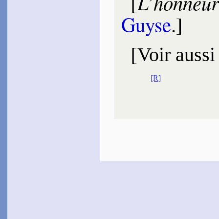
L’honneur
[
Guyse
.]
[
Voir aussi
[R]