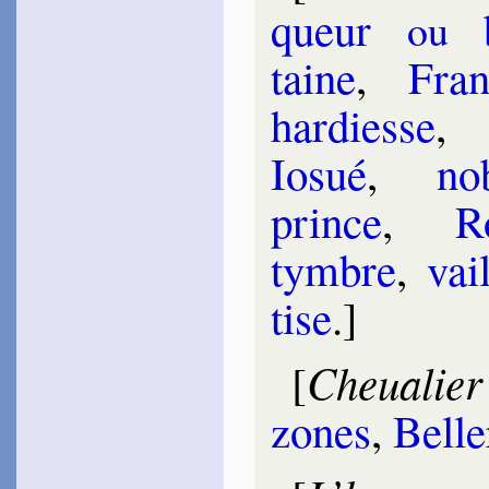
queur
be
ou
taine
,
Fran
har­diesse
Iosué
,
no­
prince
,
R
tymbre
,
vai
tise
.]
Cheualier
[
zones
,
Bel­le