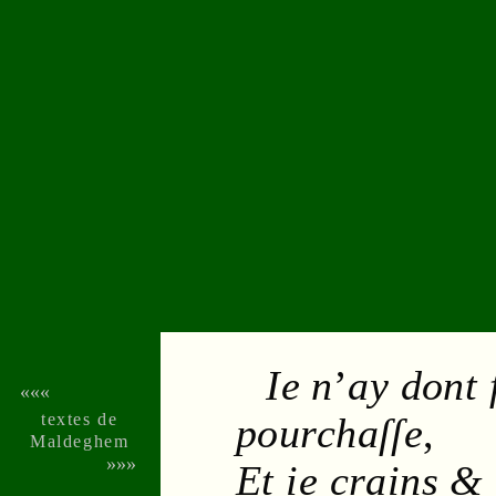
Ie n
’
ay dont 
«««
textes de
pourchaſſe
,
Malde­ghem
»»»
Et ie crains & 