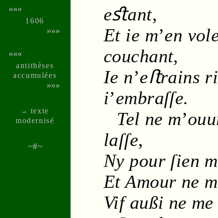
e
ﬆ
a
nt
,
«««
1606
Et ie m
’
en vol
»»»
couchant
,
«««
anti­thèses
Ie n
’
eﬅrains r
accu­mu­lées
»»»
i
’
embraſſe.
texte
→
Tel ne m
’
ouu
moder­nisé
laſſe
,
~#~
Ny pour ſien m
Et
Amour
ne m
Vif außi ne me