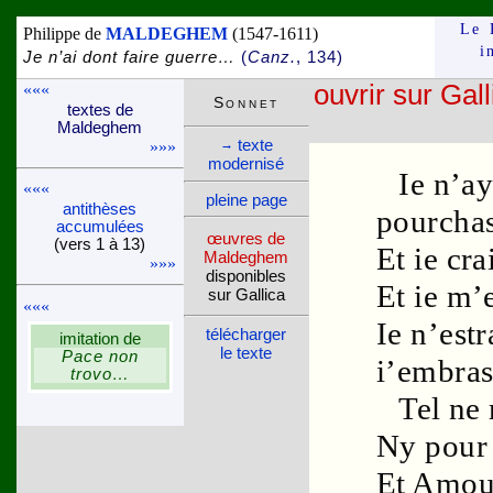
Le 
Philippe de
MALDEGHEM
(1547-1611)
i
Je n’ai dont faire guerre…
(
Canz.
, 134)
«««
ouvrir sur Gall
Son­net
textes de
Malde­ghem
texte
→
»»»
moder­nisé
Ie n’ay
«««
pleine page
anti­thèses
pourchas
accu­mu­lées
œuvres de
(vers 1 à 13)
Et ie cr
Malde­ghem
»»»
dispo­nibles
Et ie m’
sur Gallica
«««
Ie n’estr
télé­charger
imi­ta­tion de
le texte
Pace non
i’embras
trovo…
Tel ne
Ny pour 
Et
Amou