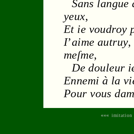
Sans
langue
a
yeux
,
Et ie voudroy 
I
’
aime autruy
,
meſme
,
De
douleur
i
Ennemi à la
vi
Pour vous
dam
«««
imitation