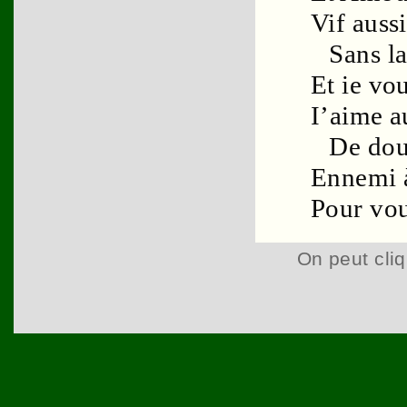
Vif auss
Sans
l
Et ie vo
I’aime a
De
dou
Ennemi 
Pour vo
On peut cliq