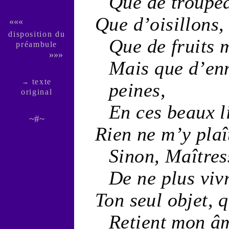
Que de
troupe
Que d’
oisillons
,
«««
dispo­si­tion du
Que de
fruits
pré­am­bule
»»»
Mais que d’
en
texte
→
peines
,
ori­ginal
En ces
beaux
l
~#~
Rien ne m’y plaî
Sinon,
Maîtres
De ne plus viv
Ton seul objet,
Retient mon
â