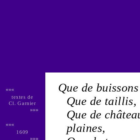
Que de
buissons
«««
textes de
Que de
taillis
,
Cl. Gar­nier
»»»
Que de
châtea
plaines
,
«««
1609
»»»