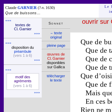
Le 
Claude
GARNIER
(?-v. 1630)
i
Que de buissons…
«««
ouvrir sur 
Son­net
textes de
Cl. Gar­nier
texte
→
»»»
ori­ginal
Que de
bu
«««
pleine page
dispo­si­tion du
Que de
t
pré­am­bule
œuvres de
(vers 1 à 6)
Que de
Cl. Gar­nier
»»»
dispo­nibles
Que de
sur Gallica
«««
Que d’
ois
télé­charger
motif des
le texte
agré­ments
Que de
f
(vers 1 à 6)
Mais que
»»»
En ces
b
Rien ne m’