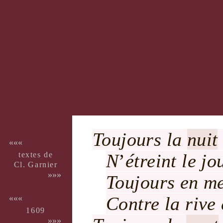
Toujours la
nuit
«««
textes de
N
’
étreint le
jo
Cl. Gar­nier
»»»
Toujours en
m
Contre la
rive
«««
1609
»»»