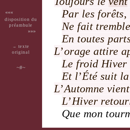
Toujours le
vent
Par les
forêts
,
«««
dispo­si­tion du
Ne fait trembl
pré­am­bule
»»»
En toutes part
texte
→
L
’
orage
attire a
ori­ginal
Le
froid
Hiver
~#~
Et l
’
Été
suit l
L
’
Automne
vient
L
’
Hiver
retour
Que mon
tour