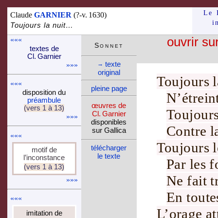
Le 
Claude
GARNIER
(?-v. 1630)
i
Toujours la nuit…
«««
ouvrir su
Son­net
textes de
Cl. Gar­nier
texte
→
»»»
ori­ginal
Toujours 
«««
pleine page
dispo­si­tion du
N’étrein
pré­am­bule
œuvres de
(vers 1 à 13)
Toujour
Cl. Gar­nier
»»»
dispo­nibles
Contre l
sur Gallica
«««
Toujours 
télé­charger
motif de
le texte
l’incons­tance
Par les
f
(vers 1 à 13)
Ne fait 
»»»
En toute
«««
L’
orage
at
imi­ta­tion de