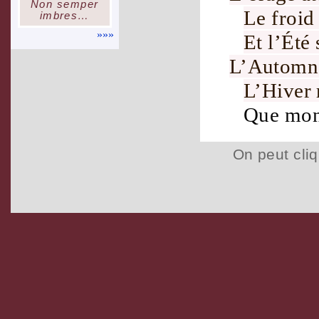
Non semper
Le
froid
imbres…
»»»
Et l’
Été
s
L’
Automn
L’
Hiver
Que mo
On peut cliq