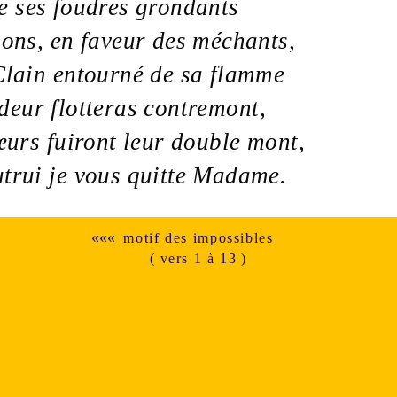
e ses
foudres
grondants
bons, en faveur des méchants,
Clain entourné de sa
flamme
deur
flotteras contremont,
œurs
fuiront leur
double mont
,
trui je vous quitte Madame.
«««
»»»
motif des impossibles
( vers 1 à 13 )