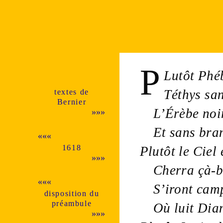
P
Lutôt
Phé
textes de
Téthys
sa
Ber­nier
L’Érèbe
noi
»»»
Et sans
bra
«««
1618
Plutôt le
Ciel
e
»»»
Cherra çà-b
«««
S’iront cam
dispo­si­tion du
pré­am­bule
Où luit
Dia
»»»