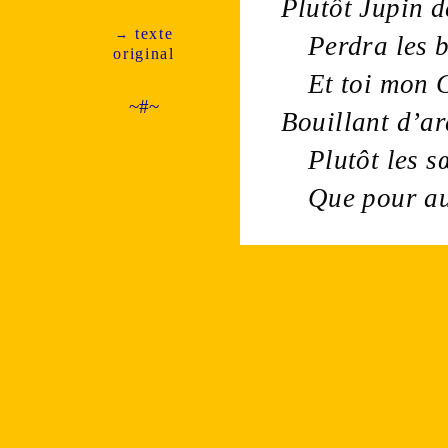
Plutôt
Jupin
d
texte
→
Perdra les 
ori­ginal
Et toi mon 
~#~
Bouillant d’
ar
Plutôt les
s
Que pour au