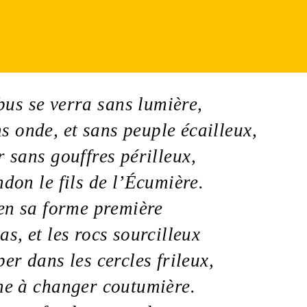
bus
se verra sans
lumière
,
ns
onde
, et sans
peuple
écailleux
,
r
sans
gouffres
périlleux
,
ndon
le
fils
de l’
Écumière
.
n sa forme première
as, et les
rocs
sourcilleux
per dans les
cercles
frileux
,
ne
à changer coutumière.