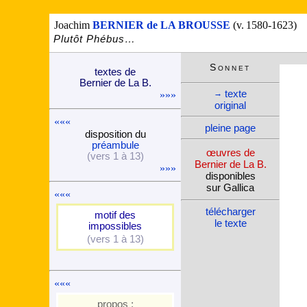
Joachim
BERNIER de LA BROUSSE
(v. 1580-1623)
Plutôt Phébus…
Son­net
textes de
Ber­nier de La B.
texte
→
»»»
ori­ginal
«««
pleine page
dispo­si­tion du
pré­am­bule
œuvres de
(vers 1 à 13)
Bernier de La B.
»»»
dispo­nibles
sur Gallica
«««
télé­charger
motif des
le texte
impos­sibles
(vers 1 à 13)
«««
propos :