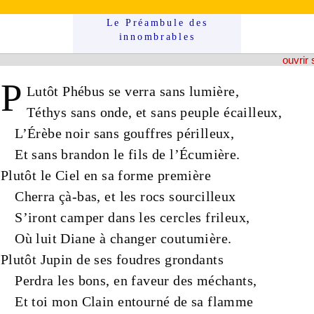
Le Préam­bule des
innom­brables
ouvrir 
P
Lutôt
Phébus
se verra sans
lumière
,
Téthys
sans
onde
, et sans
peuple
écailleux
,
L’Érèbe
noir
sans
gouffres
périlleux
,
Et sans
brandon
le
fils
de l’
Écumière
.
Plutôt le
Ciel
en sa forme première
Cherra çà-bas, et les
rocs
sourcilleux
S’iront camper dans les
cercles
frileux
,
Où luit
Diane
à changer coutumière.
Plutôt
Jupin
de ses
foudres
grondants
Perdra les bons, en faveur des méchants,
Et toi mon Clain entourné de sa
flamme