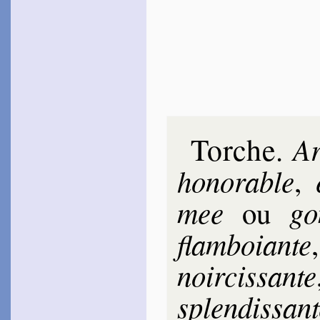
Torche
Ar
.
ho­no­rable
,
mee
go
ou
flam­boiante
noir­cis­sante
splen­dis­san