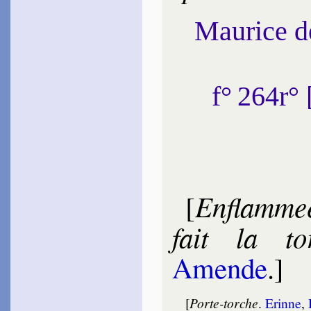
Maurice 
f° 264r°
Enflam­me
[
fait la t
Amende
.]
[
Porte-torche
.
Erinne
,