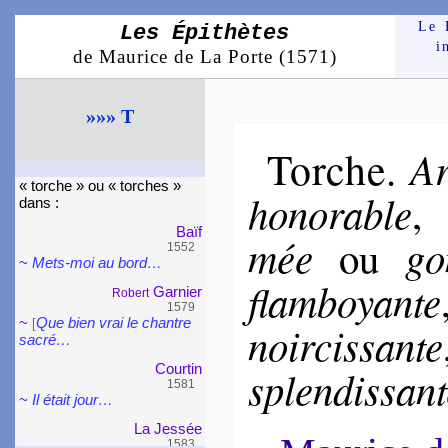
Le 
Les Épithètes
i
de Maurice de La Porte (1571)
»»» T
Torche
Ar
.
« torche » ou « torches »
ho­no­rable
dans :
Baïf
mée
go
ou
1552
~
Mets-moi au bord…
flam­boyante
Garnier
Robert
1579
~
Que bien vrai le chantre
[
noir­cis­sante
sa­cré…
Cour­tin
splen­dis­san
1581
~
Il était jour…
La Jessée
1583