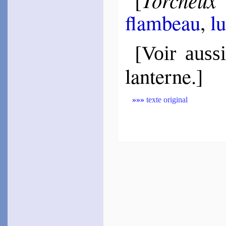
flam­beau
,
lu
[
Voir auss
lanterne.]
»»»
texte original