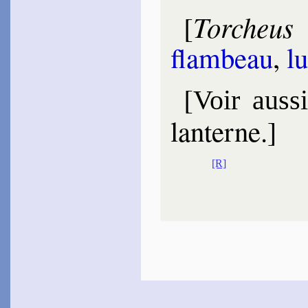
Torcheus
[
flam­beau
,
lu
[
Voir auss
lanterne.]
[R]