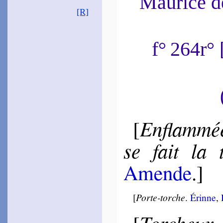
Maurice 
~
Au bon arbre, au Ro­sier…
[R]
Du Chesne
Joseph
1584
~
Toujours le front…
f° 264r°
Gou­lart
1585
~
Mortel, si dénom­brer tu
peux…
Bernier
La Brousse
de
1618
~
Las ! tu devais…
Enflam­mé
[
~#~
se fait la
Amende
.]
[
Porte-torche
.
Érinne
,
Torcheux
[