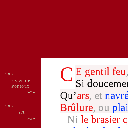
C
E
gentil
feu
«««
Si douceme
textes de
Pon­toux
»»»
Qu’
ars
, et
navr
Brûlure
, ou
pla
«««
1579
Ni
le
brasier
q
»»»