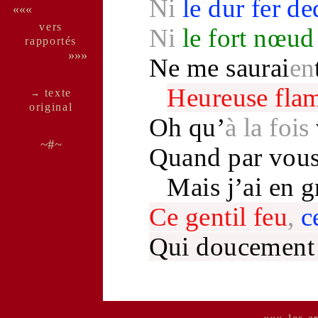
Ni
le
dur
fer
de
«««
vers
Ni
le
fort
nœud
rappor­tés
»»»
Ne me saurai
en
Heureuse
fla
texte
→
ori­ginal
Oh qu’
à la fois
~#~
Quand par vou
Mais j’ai en 
Ce
gentil
feu
,
c
Qui doucemen
«««