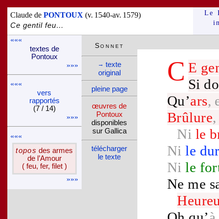
Le 
Claude de
PONTOUX
(v. 1540-av. 1579)
i
Ce gentil feu…
«««
Son­net
textes de
Pon­toux
C
E
gen
texte
→
»»»
ori­ginal
Si d
«««
pleine page
vers
Qu’
ars
, 
rappor­tés
œuvres de
(7 / 14)
Brûlure
,
Pon­toux
»»»
dispo­nibles
Ni
le
b
sur Gallica
«««
Ni
le
du
télé­charger
topos
des armes
le texte
de l’Amour
Ni
le
for
( feu, fer, filet )
»»»
Ne me sa
Heure
Oh qu’
à