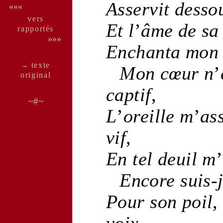
Asservit dess
«««
vers
Et l
’
âme
de s
rappor­tés
»»»
Enchanta mo
texte
→
Mon
cœur
n
’
ori­ginal
captif
,
~#~
L
’
oreille
m
’
as
vif
,
En tel
deuil
m
’
Encore suis-
Pour son
poil
,
voix
,