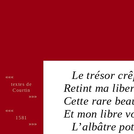
Le
trésor
crê
«««
textes de
Retint ma
libe
Cour­tin
»»»
Cette
rare
bea
Et mon
libre
v
«««
1581
L
’
albâtre
pot
»»»