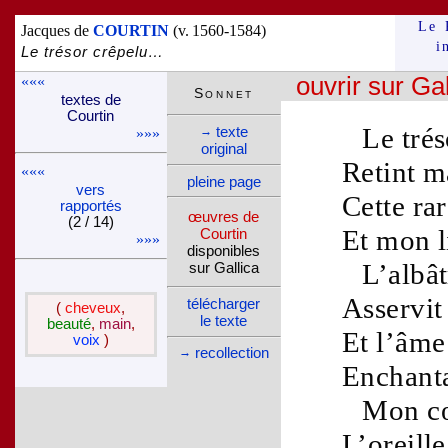
Le 
Jacques de
COURTIN
(v. 1560-1584)
i
Le trésor crêpelu…
«««
ouvrir sur Gal
Son­net
textes de
Courtin
Le
trés
texte
→
»»»
ori­ginal
Retint 
«««
pleine page
vers
Cette
ra
rappor­tés
œuvres de
(2 / 14)
Et mon
Courtin
»»»
dispo­nibles
L’
albât
sur Gallica
Asservit
télé­charger
(
cheveux
,
le texte
beauté
,
main
,
Et l’
âme
voix
)
recol­lec­tion
→
Enchan
Mon
c
L’
oreille