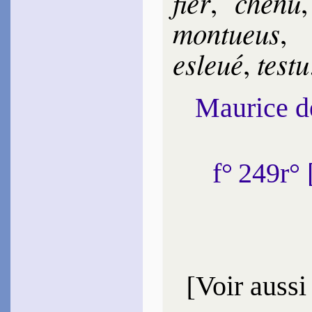
fier
che­nu
,
mon­tueus
esle­ué
tes­tu
,
Maurice 
f° 249r°
[
Voir aussi