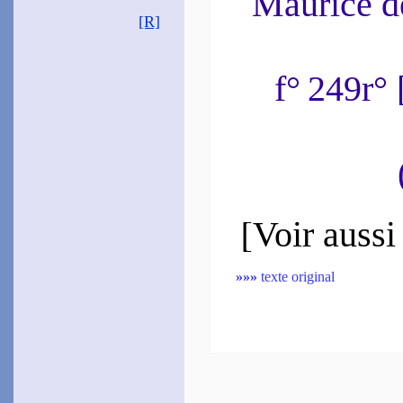
Maurice 
~
Ô vous grand Ju­pi­ter…
[R]
Gar­nier
Robert
1568
~
Plutôt, du jour flam­bant…
[
f° 249r°
Le Gay­gnard
1585
~
S’être vu des plus
grands…
De­saurs
1589
~
Main mille fois…
Certon
[
Voir aussi
1620
~
Prés verdis de gazons…
~#~
»»»
texte original