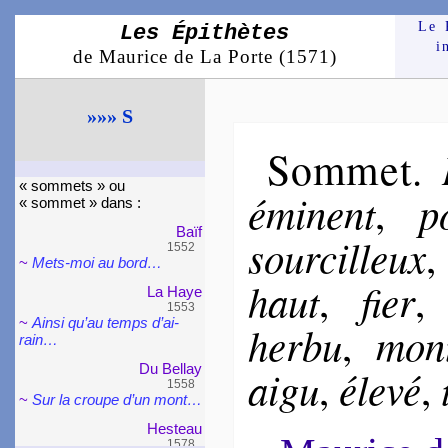
Le 
Les Épithètes
i
de Maurice de La Porte (1571)
»»» S
Sommet
.
« sommets » ou
émi­nent
po
,
« sommet » dans :
Baïf
sour­cil­leux
1552
~
Mets-moi au bord…
haut
fier
,
La Haye
1553
~
Ainsi qu’au temps d’ai­
her­bu
mon­
,
rain…
Du Bellay
aigu
éle­vé
,
,
1558
~
Sur la croupe d’un mont…
Hes­teau
1578