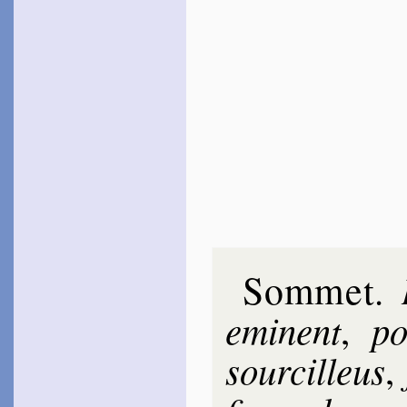
Sommet
.
emi­nent
po
,
sour­cil­leus
,