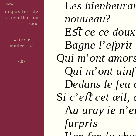
L
es bienheuran
«««
dispo­si­tion de
no
u
ueau
?
la recol­lec­tion
»»»
E
ﬆ ce ce
doux
texte
→
B
agne l
’
eſprit
moder­nisé
Q
ui m
’
ont
amor
~#~
Q
ui m
’
ont ainſ
D
edans le
feu
S
i c
’
eﬅ cet
œil
,
A
u uray ie n
’
e
ſurpris
I
’
en ſen la
cha