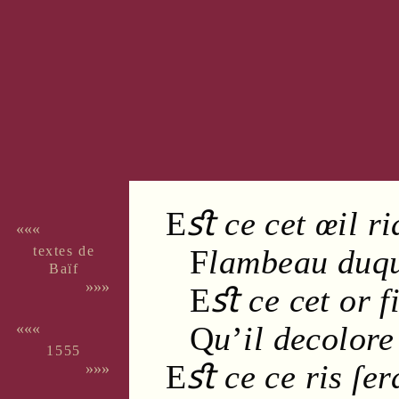
E
ﬆ ce cet
œil
ri
«««
textes de
F
lambeau
duq
Baïf
»»»
E
ﬆ ce cet
or
f
Q
u
’
il decolore
«««
1555
E
ﬆ ce ce
ris
ſer
»»»