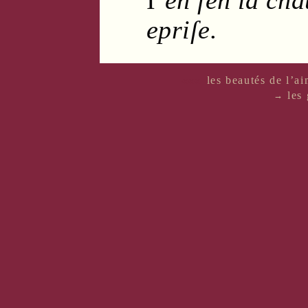
epriſe.
«««
les beautés de l’a
les 
→