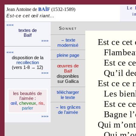
Le 
Jean Antoine de
BAÏF
(1532-1589)
i
Est-ce cet œil riant…
«««
Son­net
textes de
Baïf
Est ce cet
texte
→
»»»
moder­nisé
Flambea
«««
pleine page
dispo­si­tion de la
Est ce c
recol­lec­tion
œuvres de
(vers 1-8 → 12)
Qu’il de
Baïf
»»»
dispo­nibles
Est ce ce
r
sur Gallica
Les bien
télé­charger
les beautés de
le texte
l’aimée :
Est ce c
œil
,
cheveux
,
ris
,
les grâces
→
parler
Bagne l’
de l’aimée
»»»
Qui m’on
Qui m’on