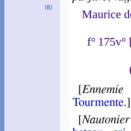
~
Comme une plaie…
[R]
Maurice 
de Brach
1576
~
Vous vent, vous nau­to­
nier…
Hes­teau
f° 175v°
1578
~
Rien ne dure tou­jours…
Du Monin
1582
~
Toujours le sein…
1585
~
Ô du sacré Nom­bril…
La Jessée
Ennemie d
[
1583
~
Si les Nochers sau­vés…
Tour­mente
.]
Du Chesne
Joseph
1584
~
Ô Lèthe som­meil­leux…
[
Nautonier
[
Bi­rague
1585
~
Du vagueux Océan…
Ver­meil