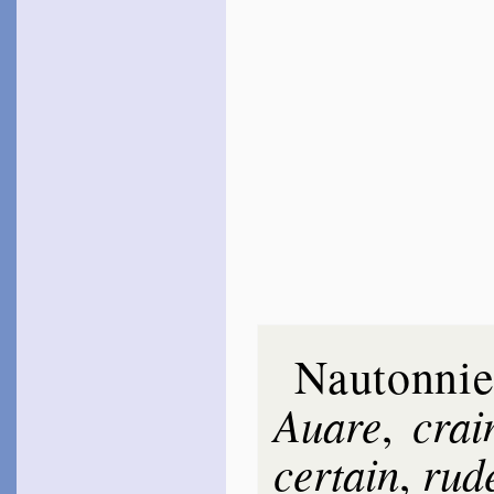
Nauton­nie
Auare
crain
,
cer­tain
rud
,