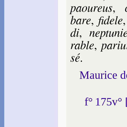
paou­reus
,
bare
fi­dele
,
di
nep­tu­ni
,
rable
par­iu
,
sé
.
Maurice 
f° 175v°