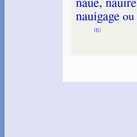
naue, na­uir
na­ui­gage
ou
[R]