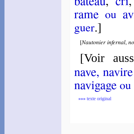
ba­teau
,
cri
1600
rame
avi
ou
~
Je chante et pleure…
~#~
.]
guer
[
Nautonier infer­nal
,
no
[
Voir auss
nave, na­vir
na­vi­gage
ou
»»»
texte original