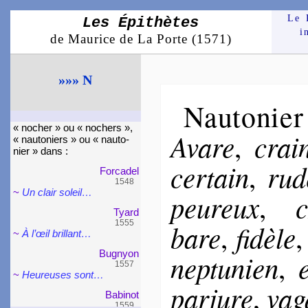
Le 
Les Épithètes
i
de Maurice de La Porte (1571)
»»» N
Nauto­nier
« nocher » ou « no­chers »,
Avare
crain
,
« nau­to­niers » ou « nau­to­
nier » dans :
cer­tain
rud
,
Forca­del
1548
~
Un clair soleil…
peu­reux
c
,
Tyard
1555
bare
fi­dèle
,
~
À l’œil bril­lant…
Bu­gnyon
nep­tu­nien
,
1557
~
Heureuses sont…
par­jure
va­
,
Babi­not
1559