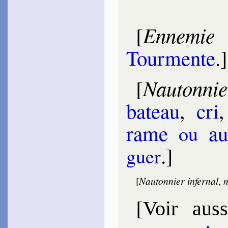
Enne­mie 
[
Tour­mente
.]
Nauton­nie
[
ba­teau
,
cri
rame
aui
ou
.]
guer
[
Nauton­nier infer­nal
,
n
[
Voir auss