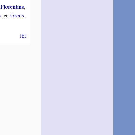
,
Flo­ren­tins
,
s
Grecs
,
et
[R]