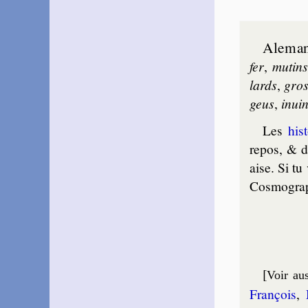
Alema
fer
,
mu­tins
lards
,
gros
geus
,
in­ui
Les
his­
repos, & di
aise. Si tu
Cos­mo­gra­
[
Voir aus
Fran­çois
,