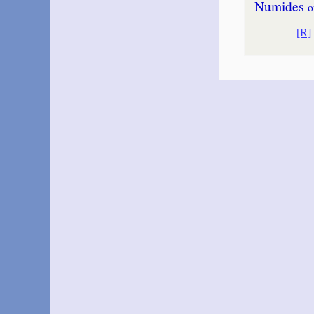
Nu­mides
o
[R]