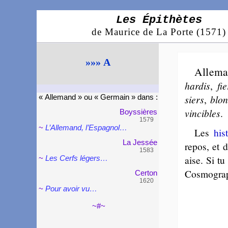
Les Épithètes
de Maurice de La Porte (1571)
»»» A
Allema
har­dis
,
fi
siers
,
blo
« Alle­mand » ou « Ger­main » dans :
vin­cibles
.
Boyssières
1579
~
L’Alle­mand, l’Espa­gnol…
Les
his­
La Jessée
repos, et d
1583
aise. Si tu
~
Les Cerfs légers…
Cos­mo­gra­
Cer­ton
1620
~
Pour avoir vu…
~#~