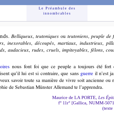
Le Préam­bule des
innom­brables
nds
.
Bel­li­queux
,
teu­to­niques
ou
teu­to­niens
,
peuple de 
ers
,
inexo­rables
,
dé­cou­pés
,
mar­tiaux
,
in­dus­trieux
,
pil­
nds
,
au­da­cieux
,
rudes
,
cruels
,
im­pi­toyables
,
fé­lons
,
cou­
toires
nous font foi que ce peuple a tou­jours été fort
isent qu’il lui est si contraire, que sans
guerre
il n’est j
 veux savoir toute sa manière de vivre soit ancienne ou n
phie de Sebas­tian Müns­ter Alle­mand te l’ap­pren­dra.
Maurice de LA PORTE,
Les Épit
f° 11r° [Gallica, NUMM-507
(texte