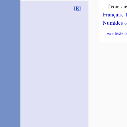
[
Voir au
[R]
Fran­çais
,
Nu­mides
o
»»»
texte o