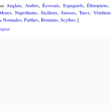
Anglais
,
Arabes
,
Écos­sais
,
Espa­gnols
,
Éthio­piens
ssi
Mores
,
Na­po­li­tains
,
Si­ci­liens
,
Suisses
,
Turcs
,
Vé­ni­tien
No­mades
,
Parthes
,
Ro­mains
,
Scythes
.]
u
riginal