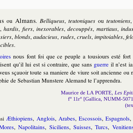
ns
Almans
ou
.
Bel­li­queus
,
teu­to­niques
ou
teu­to­niens
,
har­dis
,
fiers
,
inexo­rables
,
de­coup­pés
,
mar­tiaus
,
in­dus
­siers
,
blonds
,
au­da­cieus
,
rudes
,
cruels
,
im­pi­toiables
,
fe­
n­cibles
.
toires
nous font foi que ce peuple a tous­iours esté fort
sent qu’il lui est si contraire, que sans
guerre
il n’est i
 veus sçauoir toute sa maniere de viure soit ancienne ou n
phie de Sebas­tian Muns­tere Ale­mand te l’ap­pren­dra.
Maurice de LA PORTE,
Les Epit
f° 11r° [Gallica, NUMM-507
(te
Æthiopiens
,
Anglois
,
Arabes
,
Escos­sois
,
Espa­gnols
si
Mores
,
Na­po­li­tains
,
Si­ci­liens
,
Suisses
,
Turcs
,
Ve­ni­tien