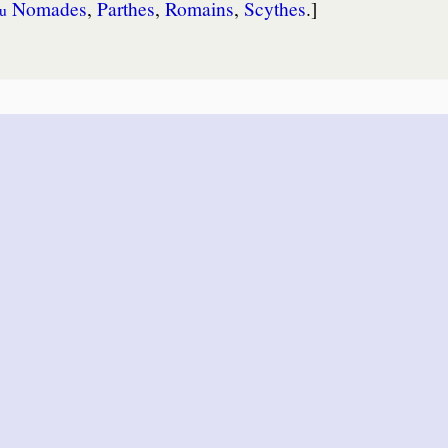
No­mades
,
Parthes
,
Ro­mains
,
Scythes
.]
u