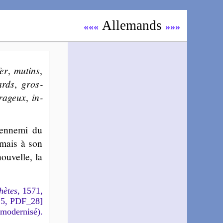
Alle­mands
«««
»»»
fer
,
mu­tins
,
lards
,
gros­
ra­geux
,
in­
 enne­mi du
amais à son
ou­velle, la
hètes
, 1571,
15, PDF_28]
 modernisé).