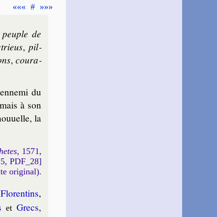
«««
#
»»»
,
peuple de
­trieus
,
pil­
lons
,
cou­ra­
 enne­mi du
amais à son
ou­uelle, la
hetes
, 1571,
15, PDF_28]
xte original).
,
Flo­ren­tins
,
s
Grecs
,
et