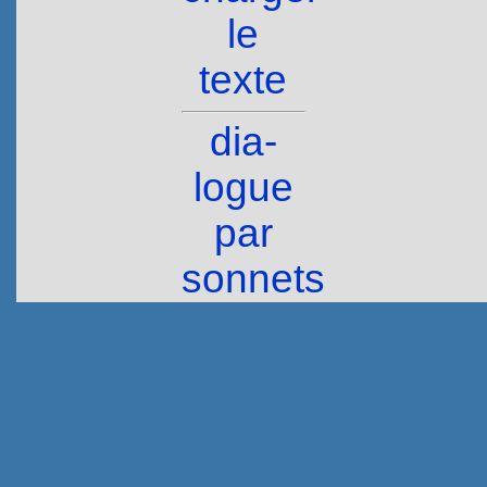
le
texte
dia­
logue
par
sonnets