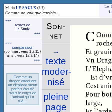
Le 
Marin
LE SAULX
(?-?)
i
Comme on voit quelquefois…
«««
Son­
textes de
Le Saulx
C
Omme
net
»»»
roch
«««
compa­rai­son
→
Et graui
(comme : vers 1 à 11 /
ainsi : vers 12 à 14)
texte
Vn
Drag
»»»
L’
Eleph
moder­
Et d’v
Comme un
nisé
dragon atta­quant
Cest ani
un élé­phant meurt
par­fois étouf­fé
Pour bo
sous le corps de
pleine
l’ani­mal qu’il a
large
,
tué…
page
Et l’
arde