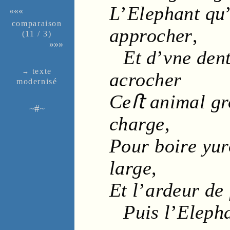
L
’
Elephant
qu
«««
compa­rai­son
approcher
,
(11 / 3)
»»»
Et d
’
vne
den
texte
→
acrocher
moder­nisé
Ceﬅ animal gro
~#~
charge
,
Pour boire yu
large
,
Et l
’
ardeur
de 
Puis l
’
Eleph