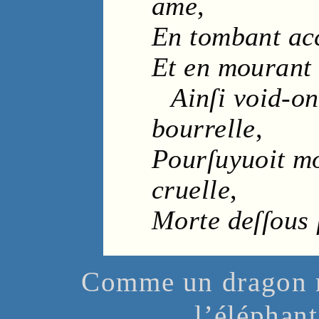
ame
,
En tombant ac
Et en mourant 
Ainſi void-o
bourrelle
,
Pourſuyuoit 
cruelle
,
Morte deſſous
Comme un dragon me
l’éléphan