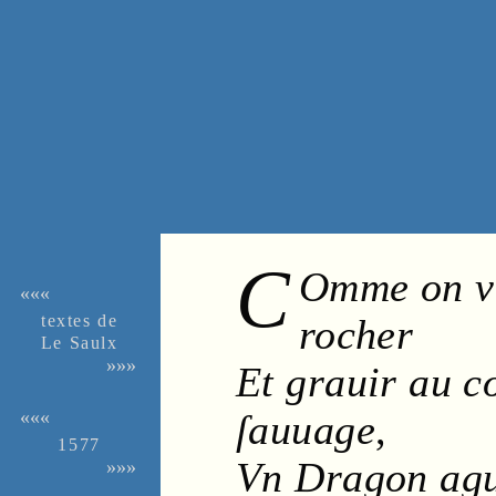
C
Omme on voi
«««
textes de
rocher
Le Saulx
»»»
Et grauir au 
ſauuage
,
«««
1577
Vn
Dragon
agu
»»»