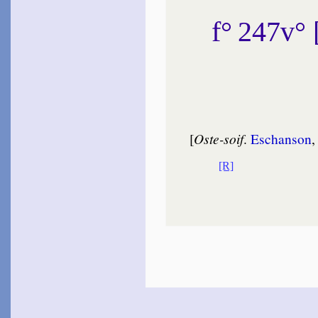
f° 247v°
[
Oste-soif
.
Eschan­son
[R]