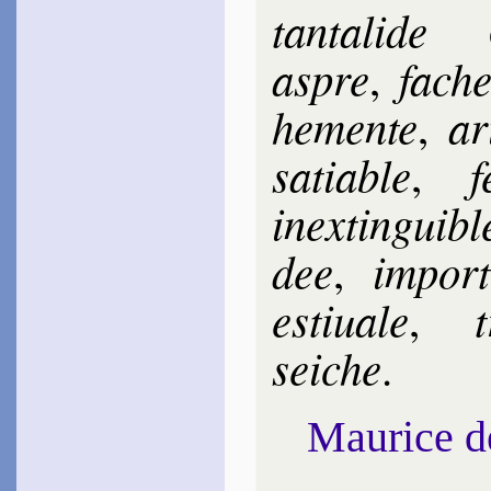
tan­ta­lide
aspre
fa­ch
,
he­mente
ar
,
sa­tiable
f
,
inex­tin­guibl
dee
im­por­
,
esti­uale
t
,
seiche
.
Maurice 