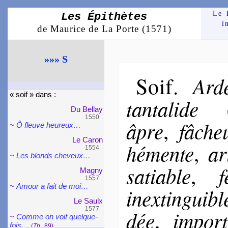
Le 
Les Épithètes
i
de Maurice de La Porte (1571)
»»» S
Soif
Ard
.
« soif » dans :
tan­ta­lide
Du Bellay
1550
âpre
fâ­che
,
~
Ô fleuve heu­reux…
Le Caron
hé­mente
ar
,
1554
~
Les blonds che­veux…
sa­tiable
f
,
Magny
1557
~
Amour a fait de moi…
inex­tin­guibl
Le Saulx
1577
dée
im­por­
,
~
Comme on voit quel­que­
fois…
(
Th.
, 89)