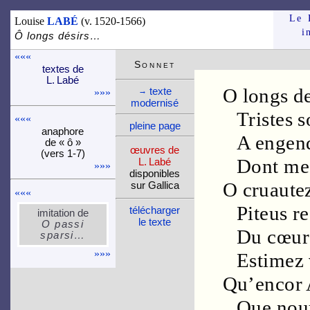
Le 
Louise
LABÉ
(v. 1520-1566)
i
Ô longs désirs…
«««
Son­net
textes de
L. Labé
O
longs
de
texte
→
»»»
moder­nisé
Tristes
s
«««
pleine page
ana­phore
A engen
de « ô »
œuvres de
(vers 1-7)
Dont me
L. Labé
»»»
dispo­nibles
O
cruaute
sur Gallica
«««
Piteus
re
télé­charger
imi­ta­tion de
le texte
O passi
Du
cœur
sparsi…
»»»
Estimez 
Qu’encor
Que
nou