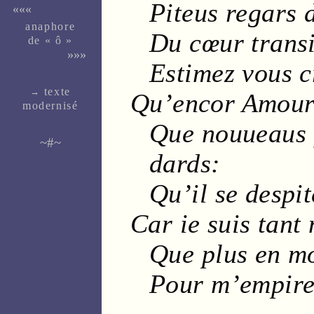
Piteus
regars
d
«««
ana­phore
Du
cœur
trans
de « ô »
»»»
Estimez vous c
texte
→
Qu’encor
Amou
moder­nisé
Que
nouueaus
~#~
dards
:
Qu’il se despit
Car ie suis tant
Que plus en m
Pour m’empirer