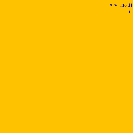
«««
motif
(