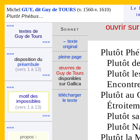
Le 
Michel
GUY, dit Guy de TOURS
(v. 1560-v. 1610)
i
Plutôt Phébus…
«««
ouvrir sur
Son­net
textes de
Guy de Tours
texte
→
»»»
ori­ginal
Plutôt
Phé
«««
pleine page
dispo­si­tion du
Plutôt d
pré­am­bule
œuvres de
(vers 1 à 13)
Plutôt l
Guy de Tours
»»»
dispo­nibles
Encontre
sur Gallica
«««
Plutôt au
télé­charger
motif des
le texte
impos­sibles
Étroitem
(vers 1 à 13)
Plutôt sa
»»»
Plutôt
N
«««
Plutôt la
M
propos :