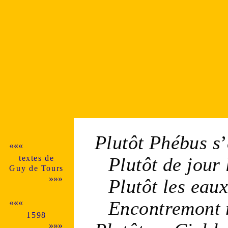
Plutôt
Phébus
s
’
«««
textes de
Plutôt de
jour
Guy de Tours
»»»
Plutôt les
eau
Encontremont 
«««
1598
»»»