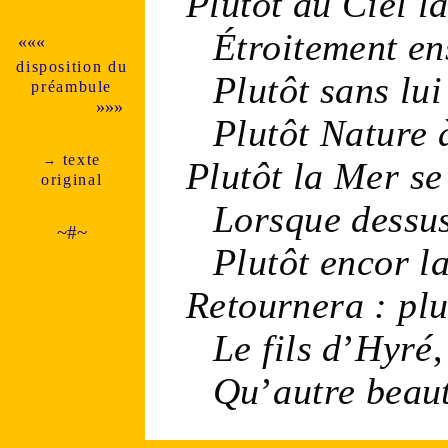
Plutôt au
Ciel
la
Étroitement en
«««
dispo­si­tion du
Plutôt sans lui
pré­am­bule
»»»
Plutôt
Nature
à
texte
→
Plutôt la
Mer
se
ori­ginal
Lorsque dessus
~#~
Plutôt encor l
Retournera : plu
Le fils d
’
Hyré
,
Qu
’
autre
beau