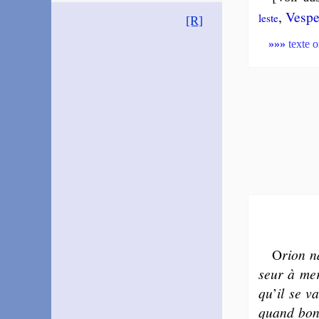
,
Ves­pe
leste
[R]
»»»
texte o
O
rion n
seur à mer
qu
’
il se v
quand bon l