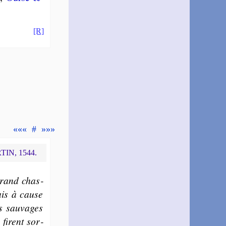
[R]
«««
#
»»»
TIN, 1544.
grand chas­
is à cause
s sau­vages
,
firent sor­