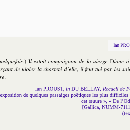
Ian PRO
uelquefois.
) I
l estoit com­pai­gnon de la uierge
D
iane à
or­çant de uio­ler la chas­te­té d’elle
,
il feut tué par les sa­i
se
.
Ian PROUST,
in
DU BELLAY,
Recueil de P
expo­si­tion de quelques pas­saiges poë­tiques les plus dif­fi­ciles
cet œuure », « De l’Od
[Gallica, NUMM-7111
(te