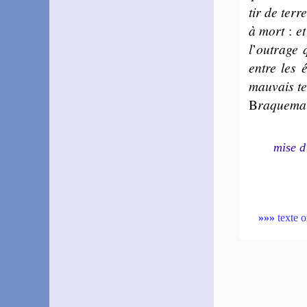
tir de terr
à mort
:
et
l
’
ou­trage 
entre les é
mau­vais 
B
ra­que­ma
mise d
»»»
texte o