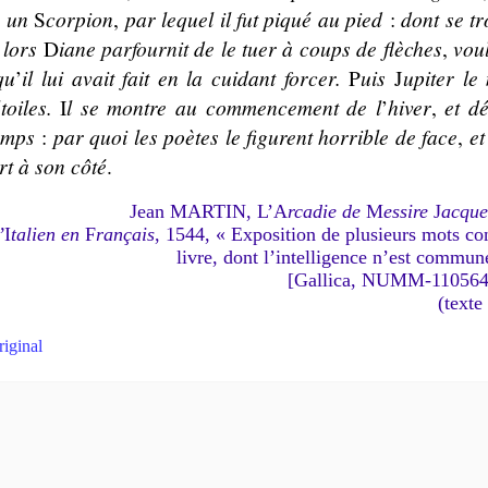
e un
S
cor­pion
,
par le­quel il fut pi­qué au pied
:
dont se tr
 lors
D
iane
par­four­nit
de le tuer à coups de flèches
,
vou­
qu
’
il lui avait fait en la cui­dant for­cer.
P
uis
J
upiter le 
toiles.
I
l se montre au com­men­ce­ment de l
’
hi­ver
,
et dé
temps
:
par quoi les poètes le fi­gurent hor­rible de face
,
et
rt à son côté
.
Jean MARTIN, L’A
rcadie de
M
essire
J
acque
’
I
ta­lien en
F
ran­çais
, 1544, « Expo­si­tion de plu­sieurs mots co
livre, dont l’intel­li­gence n’est com­mun
[Gallica, NUMM-110564
(texte
riginal