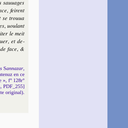
es sau­uages
nce
,
feirent
 se trou­ua
es
,
uou­lant
i­ter le meit
uer
,
et de­
 de face
,
&
s
S
anna­zar
,
nte­nuz en ce
ne », f° 128r°
, PDF_255]
xte original).