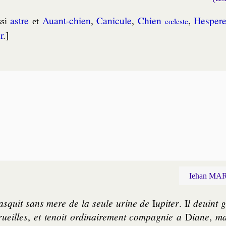
astre
Auant-chien
,
Ca­ni­cule
,
Chien
,
Hes­per
si
et
cœ­leste
r
.]
Iehan MAR
asquit sans mere de la seule urine de
I
u­pi­ter
. I
l deuint 
­ueilles
,
et te­noit ordi­nai­re­ment com­pa­gnie a
D
iane
,
ma