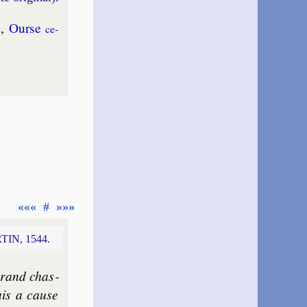
e
,
Ourse
ce­
«««
#
»»»
TIN, 1544.
grand chas­
is a cause