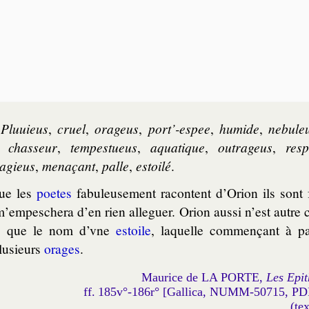
.
Plu­uieus
,
cruel
,
ora­geus
,
port’-espee
,
hu­mide
,
ne­bu­le
,
chas­seur
,
tem­pes­tueus
,
aqua­tique
,
outra­geus
,
res­p
sa­gieus
,
me­na­çant
,
palle
,
estoi­lé
.
ue les
poetes
fabu­leu­se­ment racontent d’Orion ils sont f
’empes­che­ra d’en rien alle­guer. Orion aus­si n’est autre
té, que le nom d’vne
estoile
, la­quelle com­men­çant à pa
lu­sieurs
orages
.
Maurice de LA PORTE,
Les Epit
ff. 185v°-186r° [Gallica, NUMM-50715, P
(te