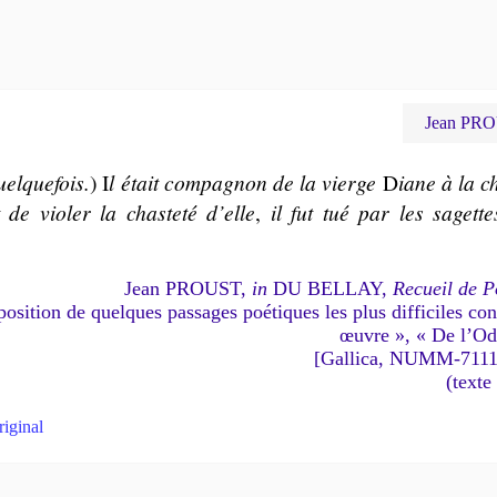
Jean PRO
uelquefois.
) I
l était com­pa­gnon de la vierge
D
iane à la c
t de vio­ler la chas­te­té d’elle
,
il fut tué par les sa­gette
Jean PROUST,
in
DU BELLAY,
Recueil de P
­si­tion de quelques pas­sages poé­tiques les plus dif­fi­ciles con
œuvre », « De l’Od
[Gallica, NUMM-7111
(texte
riginal