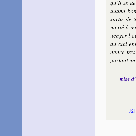
qu
’
il se u
quand bon 
sor­tir de 
na­uré à m
uen­ger l
’
o
au ciel ent
nonce tres
por­tant un
mise d’
[R]