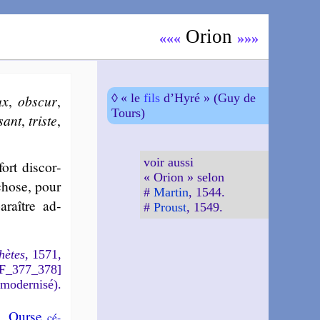
Ori­on
«««
»»»
◊ « le
fils
d’Hyré » (Guy de
ux
,
obs­cur
,
Tours)
­sant
,
triste
,
voir aussi
ort dis­cor­
« Orion » selon
 chose, pour
#
Martin
, 1544.
­raître ad­
#
Proust
, 1549.
hètes
, 1571,
DF_377_378]
 modernisé).
e
,
Ourse
cé­