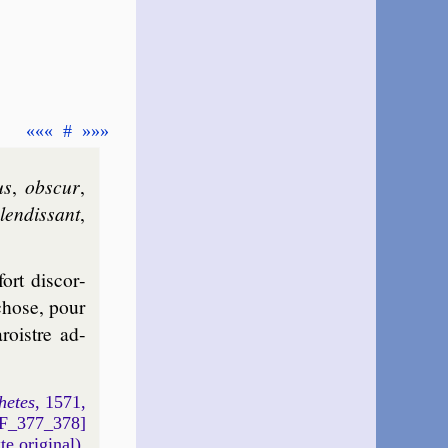
«««
#
»»»
us
,
obs­cur
,
len­dis­sant
,
ort dis­cor­
 chose, pour
­roistre ad­
hetes
, 1571,
DF_377_378]
xte original).