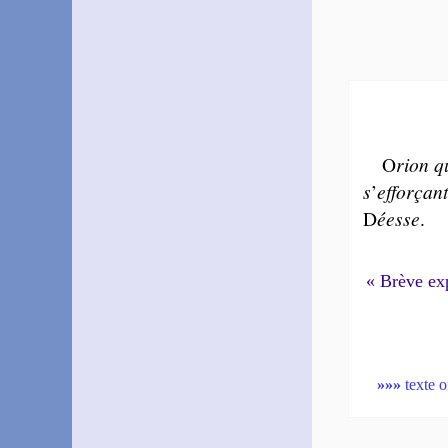
O
rion q
s
’
ef­for­çan
D
éesse
.
« Brève expo
»»»
texte o