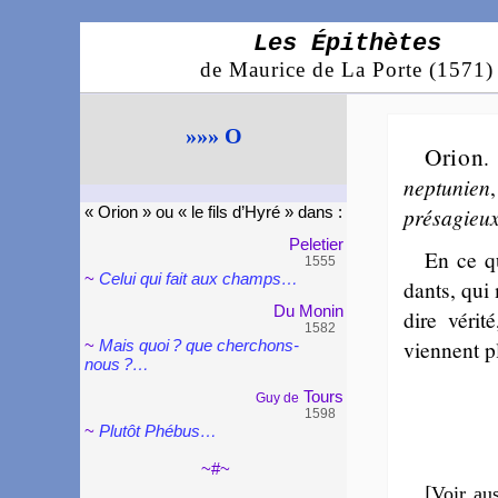
Les Épithètes
de Maurice de La Porte (1571)
»»» O
Orion
nep­tu­nien
pré­sa­gieu
« Orion » ou « le fils d’Hyré » dans :
Pele­tier
En ce q
1555
~
Celui qui fait aux champs…
dants, qui 
Du Monin
dire véri
1582
viennent p
~
Mais quoi ? que cherchons-
nous ?…
Tours
Guy de
1598
~
Plutôt Phé­bus…
~#~
[
Voir aus