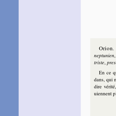
Orion
nep­tu­nien
triste
,
pre­
En ce q
dans, qui m
dire véri­
uiennent p