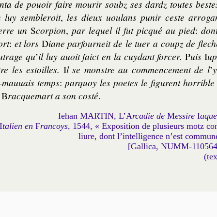
en­ta de po­uoir faire mou­rir soubz ses dardz toutes best
luy sem­ble­roit
,
les dieux uou­lans pu­nir ceste arro­ga
terre un
S
cor­pion
,
par le­quel il fut pic­qué au pied
:
dont
ort
:
et lors
D
iane
par­four­neit
de le tuer a coupz de flech
u­trage qu
’
il luy auoit faict en la cuy­dant for­cer.
P
uis
I
u­p
re les estoilles.
I
l se monstre au com­men­ce­ment de l
’
y
-mau­uais temps
:
par­quoy les poetes le fi­gurent hor­rible
B
rac­que­mart a son costé
.
Iehan MARTIN, L’A
rcadie de
M
essire
I
aque
I
ta­lien en
F
ran­coys
, 1544, « Expo­si­tion de plu­sieurs motz co
liure, dont l’in­tel­li­gence n’est com­mu
[Gallica, NUMM-110564
(te