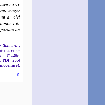
ou­va na­vré
lant ven­ger
mit au ciel
­nonce très
 por­tant un
s
S
anna­zar
,
nte­nus en ce
e », f° 128r°
, PDF_255]
 modernisé).
[R]