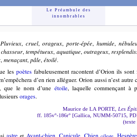
Le Préam­bule des
innom­brables
.
Plu­vieux
,
cruel
,
ora­geux
,
porte-épée
,
hu­mide
,
né­bu­le
,
chas­seur
,
tem­pé­tueux
,
aqua­tique
,
outra­geux
,
res­plen­dis
x
,
me­na­çant
,
pâle
,
étoi­lé
.
ue les
poètes
fabu­leu­se­ment racontent d’Orion ils sont f
m’em­pê­che­ra d’en rien allé­guer. Orion aus­si n’est autre
­té, que le nom d’une
étoile
, la­quelle com­men­çant à pa
lu­sieurs
orages
.
Maurice de LA PORTE,
Les Épit
ff. 185v°-186r° [Gallica, NUMM-50715, P
(texte
astre
Avant-chien
,
Ca­ni­cule
,
Chien
,
Hes­pèr
si
et
cé­leste