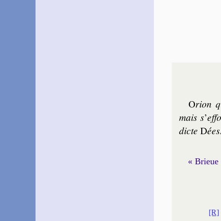
O
rion q
mais s
’
ef­f
dicte
D
ées
« Brieue 
[R]