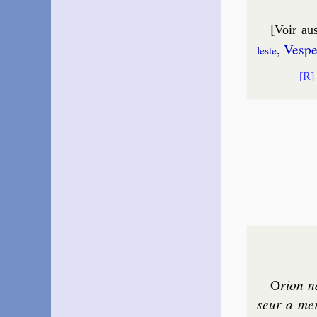
[
Voir aus
,
Ves­pe
leste
[R]
O
rion n
seur a mer