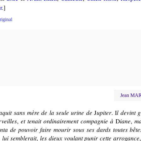
r
.]
riginal
Jean MAR
aquit sans mère de la seule urine de
J
u­pi­ter
. I
l devint 
­veilles
,
et te­nait ordi­nai­re­ment com­pa­gnie à
D
iane
,
ma
an­ta de pou­voir faire mou­rir sous ses dards toutes bête
ui sem­ble­rait
,
les dieux vou­lant pu­nir cette arro­gance