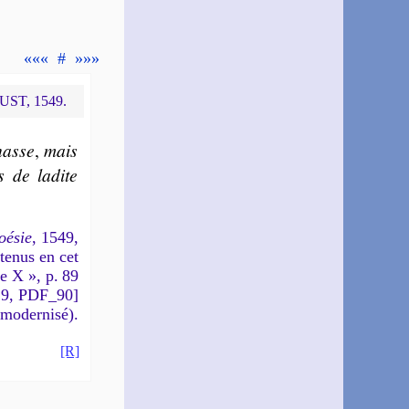
«««
#
»»»
UST, 1549.
hasse
,
mais
s de la­dite
oésie
, 1549,
te­nus en cet
e X », p. 89
9, PDF_90]
 modernisé).
[R]