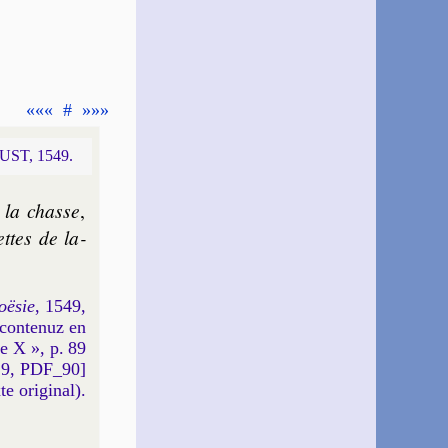
«««
#
»»»
UST, 1549.
 la chasse
,
ettes de la­
oësie
, 1549,
 conte­nuz en
e X », p. 89
9, PDF_90]
xte original).