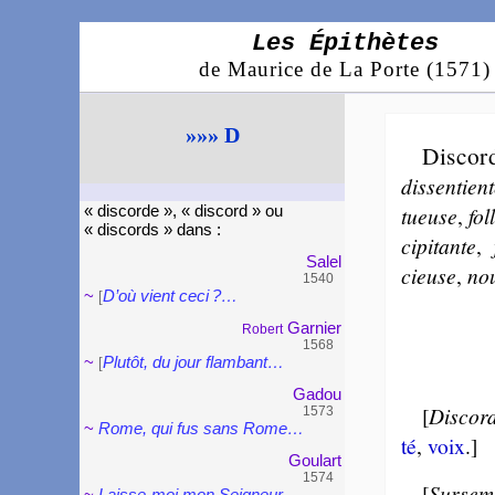
Les Épithètes
de Maurice de La Porte (1571)
»»» D
Discor
dis­sen­tien
tueuse
,
fol
« discorde », « discord » ou
« discords » dans :
ci­pi­tante
,
Salel
cieuse
,
nou
1540
~
D’où vient ceci ?…
[
Gar­nier
Robert
1568
~
Plutôt, du jour flam­bant…
[
Gadou
[
Discor­
1573
~
Rome, qui fus sans Rome…
té
,
voix
.]
Gou­lart
1574
[
Surseme
~
Laisse-moi mon Sei­gneur…