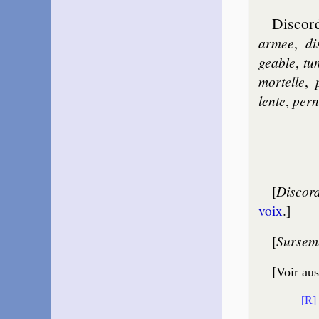
Discor
armee
,
di
geable
,
tu
mor­telle
,
lente
,
per­n
[
Discor­
voix
.]
[
Surseme
[
Voir aus
[R]