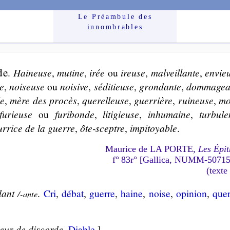
Le Préam­bule des
innom­brables
de
.
Hai­neuse
,
mu­tine
,
irée
ou
ireuse
,
mal­veil­lante
,
en­vie
te
,
noi­seuse
ou
noi­sive
,
sé­di­tieuse
,
gron­dante
,
dom­ma­gea
le
,
mère des pro­cès
,
que­rel­leuse
,
guer­rière
,
rui­neuse
,
mor
fu­rieuse
ou
fu­ri­bonde
,
li­ti­gieuse
,
in­hu­maine
,
tur­bu­l
r­rice de la guerre
,
ôte-sceptre
,
im­pi­toyable
.
Maurice de LA PORTE,
Les Épit
f° 83r° [Gallica, NUMM-5071
(texte
dant
.
Cri
,
dé­bat
,
guerre
,
haine
,
noise
,
opi­nion
,
que­
/-ante
ur de dis­corde
.
Diable
.]