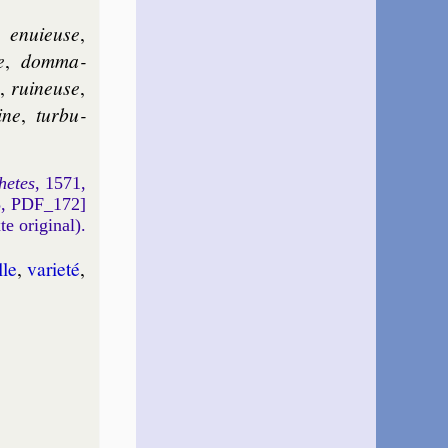
,
en­uieuse
,
e
,
dom­ma­
,
rui­neuse
,
ine
,
tur­bu­
hetes
, 1571,
5, PDF_172]
xte original).
lle
,
va­rie­té
,