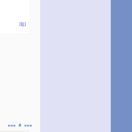
[R]
«««
#
»»»