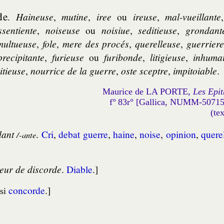
de
.
Hai­neuse
,
mu­tine
,
iree
ou
ireuse
,
mal-vueillante
s­sen­tiente
,
noi­seuse
ou
noi­siue
,
se­di­tieuse
,
gron­dant
­mul­tueuse
,
fole
,
mere des pro­cés
,
que­rel­leuse
,
guer­riere
pre­ci­pi­tante
,
fu­rieuse
ou
fu­ri­bonde
,
li­ti­gieuse
,
in­hu­ma
i­tieuse
,
nour­rice de la guerre
,
oste sceptre
,
im­pi­toiable
.
Maurice de LA PORTE,
Les Epit
f° 83r° [Gallica, NUMM-5071
(te
dant
.
Cri
,
de­bat
guerre
,
haine
,
noise
,
opi­nion
,
que­re
/-ante
ur de dis­corde
.
Diable
.]
concorde
.]
si