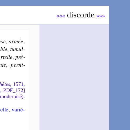
dis­cor­de
«««
»»»
use
,
armée
,
ble
,
tu­mul­
­telle
,
pré­
ente
,
per­ni­
hètes
, 1571,
5, PDF_172]
 modernisé).
relle
,
va­rié­