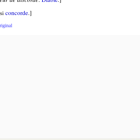
concorde
.]
si
riginal