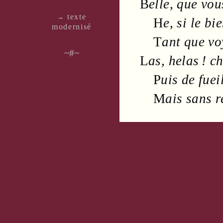
B
elle, que vo
texte
→
H
e, si le
bi
moder­nisé
T
ant que vo
~#~
L
as, helas ! 
P
uis de
fuei
M
ais sans r