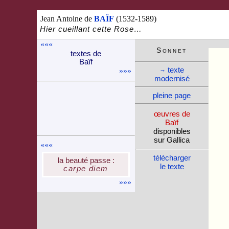
Jean Antoine de
BAÏF
(1532-1589)
Hier cueillant cette Rose…
«««
Son­net
textes de
Baïf
texte
→
»»»
moder­nisé
pleine page
œuvres de
Baïf
dispo­nibles
sur Gallica
«««
télé­charger
la beauté passe :
le texte
carpe diem
»»»