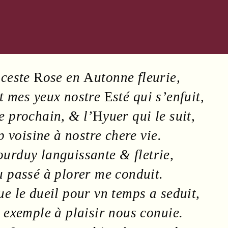
 ceste
R
ose
en
A
utonne
fleurie
,
nt mes
yeux
nostre
E
sté
qui s’enfuit,
e
prochain, & l’
H
yuer
qui le suit,
op voisine à nostre
chere
vie
.
iourduy
languissante
& fletrie,
 passé à plorer me conduit.
ue le
dueil
pour vn
temps
a seduit,
t
exemple
à
plaisir
nous conuie.