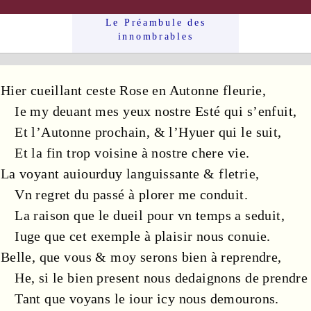
Le Préam­bule des
innom­brables
Hier cueillant ceste
Rose
en
Autonne
fleurie
,
Ie my deuant mes
yeux
nostre
Esté
qui s’enfuit,
Et l’
Autonne
prochain, & l’
Hyuer
qui le suit,
Et la fin trop voisine à nostre
chere
vie
.
La voyant auiourduy
languissante
& fletrie,
Vn
regret
du passé à plorer me conduit.
La
raison
que le
dueil
pour vn
temps
a seduit,
Iuge que cet
exemple
à
plaisir
nous conuie.
Belle, que vous & moy serons bien à reprendre,
He, si le
bien
present nous dedaignons de prendre
Tant que voyans le
iour
icy nous demourons.