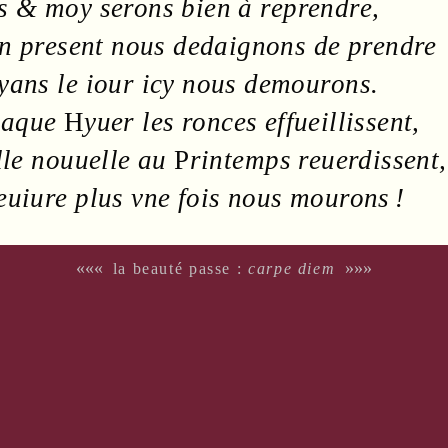
us & moy serons bien à reprendre,
en
present nous dedaignons de prendre
yans le
iour
icy nous demourons.
chaque
H
yuer
les
ronces
effueillissent,
lle
nouuelle
au
P
rintemps
reuerdissent,
euiure plus vne fois nous mourons !
«««
»»»
la beauté passe :
carpe diem