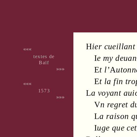
H
ier cueillant
«««
textes de
I
e my deua
Baïf
E
t l’
A
utonn
»»»
E
t la fin tr
«««
1573
L
a voyant au
»»»
V
n
regret
du
L
a
raison
q
I
uge que ce