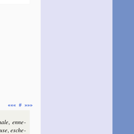
«««
#
»»»
­nale
,
enne­
euse
,
esche­