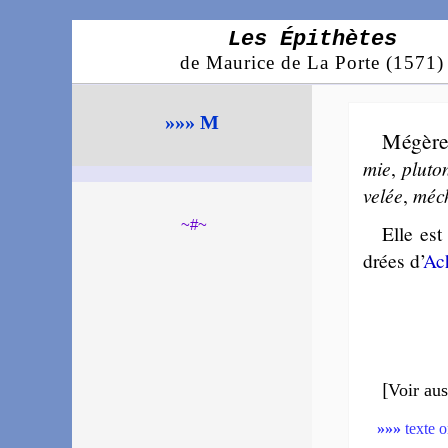
Les Épithètes
de Maurice de La Porte (1571)
»»» M
Mégèr
mie
,
plu­to
ve­lée
,
mé­c
~#~
Elle est
drées d’
Ac
[
Voir aus
»»»
texte o