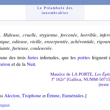
Le Préam­bule des
innom­brables
e
.
Hi­deuse
,
cruelle
,
sty­gienne
,
for­ce­née
,
hor­rible
,
in­fer
­nique
,
odieuse
,
vieille
,
en­ser­pen­tée
,
aché­ron­tide
,
ri­gou­
hante
,
fu­rieuse
,
cou­leu­vrée
.
 une des trois
fu­ries
infer­nales, que les
poètes
feignent ê
héron
et de la
Nuit
.
Maurice de LA PORTE,
Les Épit
f° 162r° [Gallica, NUMM-5071
(texte
Alec­ton
,
Ti­si­phone
Érinne
,
Eu­mé­nides
.]
si
et
riginal