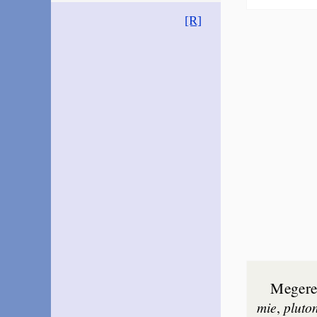
[R]
Meger
mie
,
plu­to