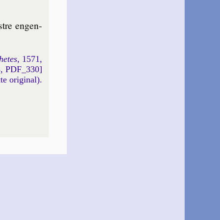
tre en­gen­
hetes
, 1571,
5, PDF_330]
xte original).