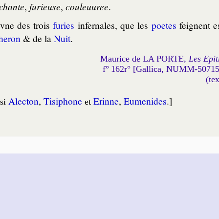
chante
,
fu­rieuse
,
cou­leu­uree
.
 vne des trois
fu­ries
infer­nales, que les
poetes
feignent es
heron
& de la
Nuit
.
Maurice de LA PORTE,
Les Epit
f° 162r° [Gallica, NUMM-5071
(te
Alec­ton
,
Ti­si­phone
Erinne
,
Eu­me­nides
.]
si
et