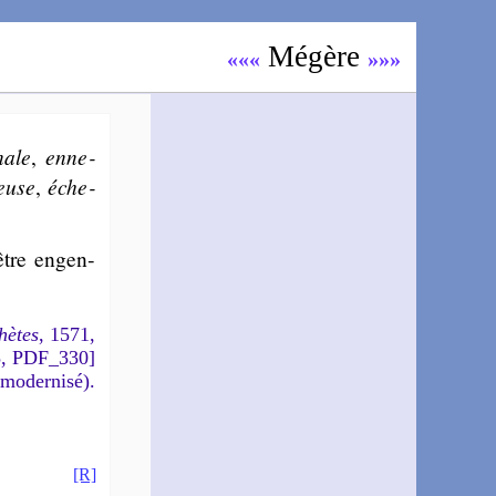
Mé­gère
«««
»»»
­nale
,
enne­
reuse
,
éche­
tre en­gen­
hètes
, 1571,
5, PDF_330]
 modernisé).
[R]