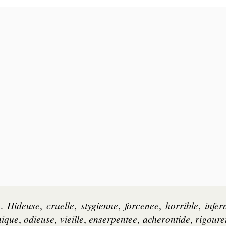
e
.
Hi­deuse
,
cruelle
,
sty­gienne
,
for­ce­nee
,
hor­rible
,
in­fer
­nique
,
odieuse
,
vieille
,
en­ser­pen­tee
,
ache­ron­tide
,
ri­gou­r