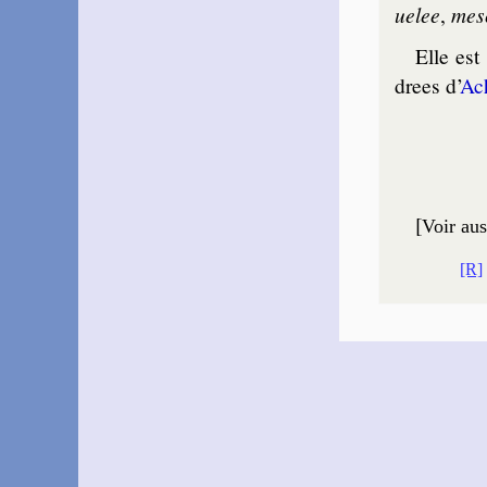
ue­lee
,
mes­
Elle est
drees d’
Ac
[
Voir aus
[R]