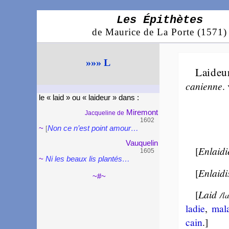
Les Épithètes
de Maurice de La Porte (1571)
»»» L
Laideu
ca­nienne
.
le « laid » ou « laideur » dans :
Mire­mont
Jacque­line de
1602
~
Non ce n’est point amour…
[
Vauque­lin
[
Enlaidi
1605
~
Ni les beaux lis plan­tés…
[
Enlaidi
~#~
[
Laid
/l
la­die
,
ma­l
cain
.]