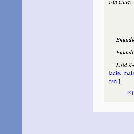
ca­nienne
.
[
Enlaidi
[
Enlaidi
[
Laid
/l
la­die
,
ma­l
can
.]
[R]