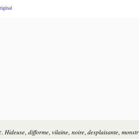
riginal
r
.
Hideuse
,
dif­forme
,
vi­laine
,
noire
,
des­plai­sante
,
mons­tr