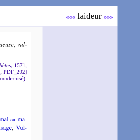
lai­deur
«««
»»»
u­euse
,
vul­
hètes
, 1571,
5, PDF_292]
 modernisé).
mal
ma­
ou
i­sage
,
Vul­