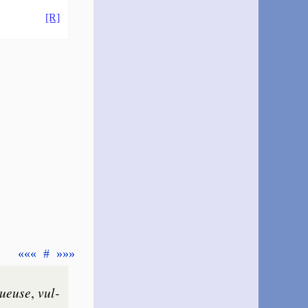
[R]
«««
#
»»»
u­euse
,
vul­