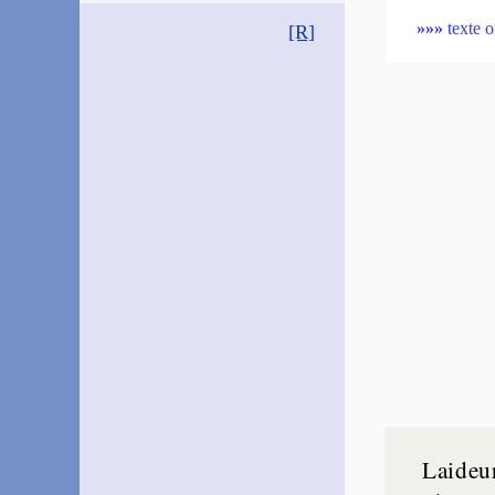
»»»
texte o
[R]
Laideu