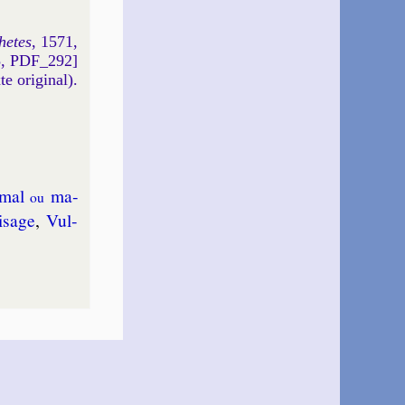
hetes
, 1571,
5, PDF_292]
xte original).
mal
ma­
ou
i­sage
,
Vul­