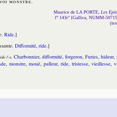
voi
monstre
.
Maurice de LA PORTE,
Les Epit
f° 143r° [Gallica, NUMM-5071
(te
e
.
Ride
.]
ssante
.
Dif­for­mi­té
,
ride
.]
.
Char­bon­nier
,
dif­for­mi­té
,
for­ge­ron
,
Fu­ries
,
hi­deur
,
aide /-s
ade
,
monstre
,
mouë
,
pal­leur
,
ride
,
tris­tesse
,
vieil­lesse
,
v