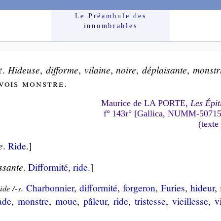
Le Préam­bule des
innom­brables
r
.
Hideuse
,
dif­forme
,
vi­laine
,
noire
,
dé­plai­sante
,
mons­tr
vois
monstre
.
Maurice de LA PORTE,
Les Épit
f° 143r° [Gallica, NUMM-5071
(texte
e
.
Ride
.]
ssante
.
Dif­for­mi­té
,
ride
.]
.
Char­bon­nier
,
dif­for­mi­té
,
for­ge­ron
,
Fu­ries
,
hi­deur
,
aide /-s
ade
,
monstre
,
moue
,
pâ­leur
,
ride
,
tris­tesse
,
vieil­lesse
,
v