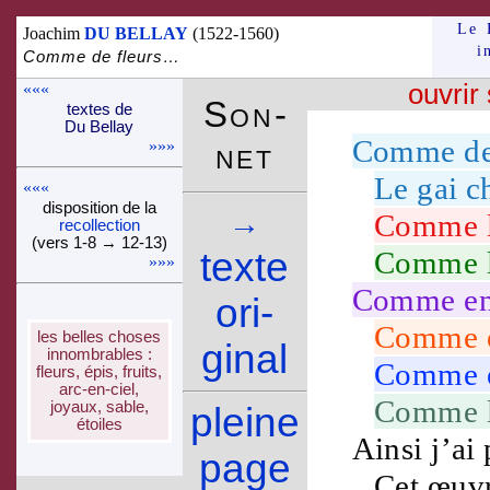
Le 
Joachim
DU BELLAY
(1522-1560)
i
Comme de fleurs…
«««
ouvrir
Son­
textes de
Du Bellay
Comme d
net
»»»
Le
gai
c
«««
dispo­si­tion de la
→
Comme 
recol­lec­tion
(vers 1-8 → 12-13)
texte
Comme 
»»»
Comme e
ori­
Comme 
les belles choses
ginal
innom­brables :
Comme 
fleurs, épis, fruits,
arc-en-ciel,
Comme 
joyaux, sable,
pleine
étoiles
Ainsi j’ai
page
Cet
œuv