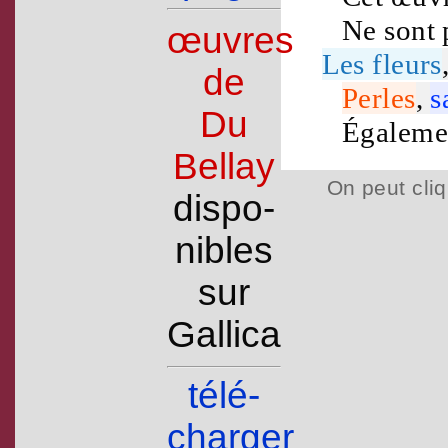
Ne sont 
œuvres
Les
fleurs
de
Perles
,
s
Du
Égalemen
Bellay
On peut cliq
dispo­
nibles
sur
Gallica
télé­
charger