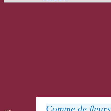
C
omme de
ﬂeurs
«««