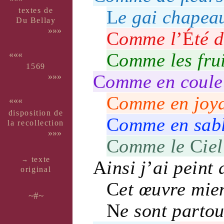
textes de
L
e
gai
chapea
Du Bellay
»»»
C
omme l
’
É
té
d
C
omme les
fru
«««
1569
C
omme en
coule
»»»
C
omme en
joy
«««
dispo­si­tion de
C
omme en
sab
la recol­lec­tion
»»»
C
omme le
C
iel
texte
→
A
insi j
’
ai peint 
ori­ginal
C
et
œuvre
mien
~#~
N
e sont parto