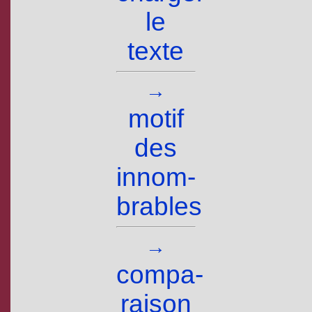
le
texte
→
motif
des
innom­
brables
→
compa­
rai­son