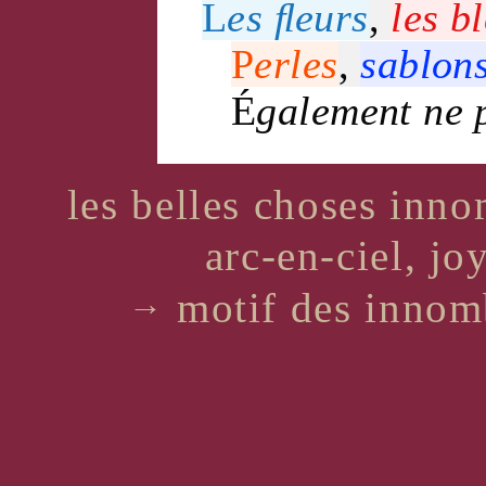
L
es
ﬂeurs
,
les
bl
P
erles
,
sablon
É
galement ne 
les belles choses innom
arc-en-ciel, jo
motif des innom
→