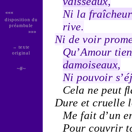
vaisseaux
,
Ni la
fraîcheu
«««
dispo­si­tion du
rive
.
pré­am­bule
»»»
Ni de voir prom
texte
→
Qu
’
Amour
tien
ori­ginal
damoiseaux
,
~#~
Ni pouvoir s
’
é
Cela ne peut ﬂ
Dure
et
cruelle
Me fait d
’
un e
Pour couvrir 