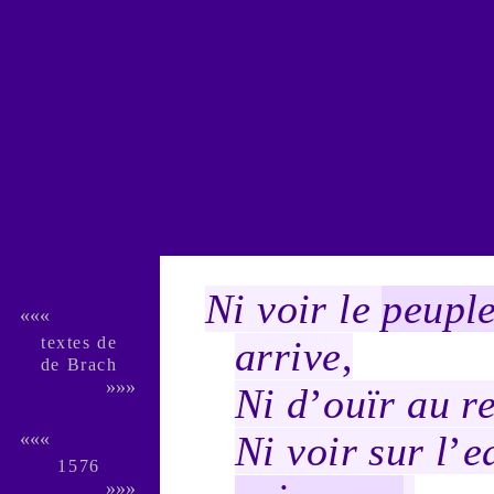
Ni voir le
peupl
«««
textes de
arrive
,
de Brach
»»»
Ni d
’
ouïr au
r
Ni voir sur l
’
e
«««
1576
»»»