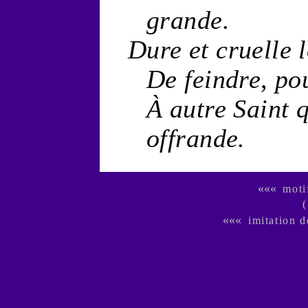
grande.
Dure
et
cruelle
De feindre
,
pou
À autre
Saint
q
offrande
.
«««
moti
(
«««
imitation 