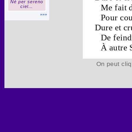
Né per sereno
Me fait 
ciel…
»»»
Pour cou
Dure
et
cr
De feind
À autre
On peut cliq