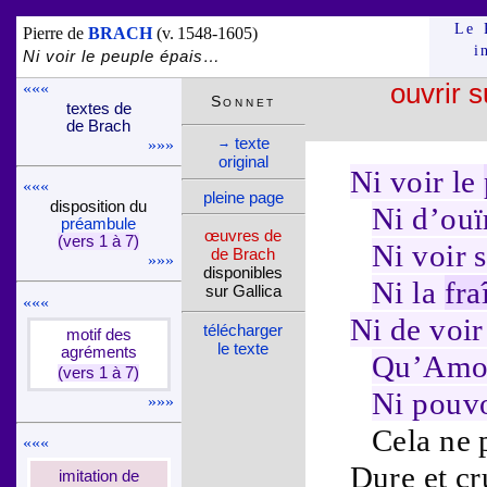
Le 
Pierre de
BRACH
(v. 1548-1605)
i
Ni voir le peuple épais…
«««
ouvrir s
Son­net
textes de
de Brach
texte
→
»»»
ori­ginal
Ni voir le
«««
pleine page
dispo­si­tion du
Ni d’ouï
pré­am­bule
œuvres de
(vers 1 à 7)
Ni voir s
de Brach
»»»
dispo­nibles
Ni la
fra
sur Gallica
«««
Ni de voi
télé­charger
motif des
le texte
agré­ments
Qu’
Amo
(vers 1 à 7)
Ni pouvo
»»»
Cela ne p
«««
Dure
et
cr
imi­ta­tion de