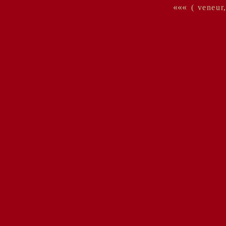
«««
( veneur