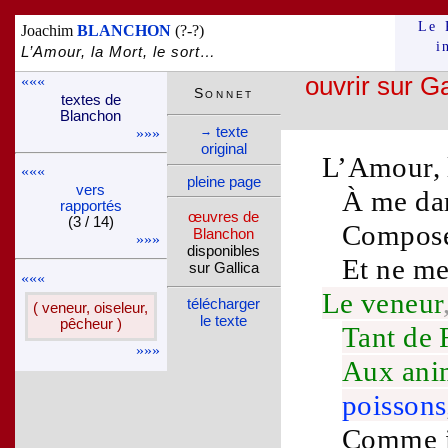
Le 
Joachim
BLANCHON
(?-?)
i
L’Amour, la Mort, le sort…
«««
ouvrir sur Ga
Son­net
textes de
Blan­chon
texte
→
»»»
ori­ginal
L’
Amour
,
«««
pleine page
vers
À me da
rappor­tés
œuvres de
(3 / 14)
Compos
Blan­chon
»»»
dispo­nibles
Et ne me
sur Gallica
«««
Le
veneur
télé­charger
( veneur, oiseleur,
le texte
pêcheur )
Tant de
»»»
Aux ani
poissons
Comme il