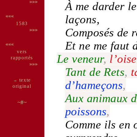
»»»
À me darder l
laçons
,
«««
1583
Composés de
r
»»»
Et ne me faut 
«««
vers
Le
veneur
,
l’
oise
rappor­tés
»»»
Tant de
Rets
,
t
texte
→
d’
hameçons
,
ori­ginal
Aux animaux 
~#~
poissons
,
Comme ils en 