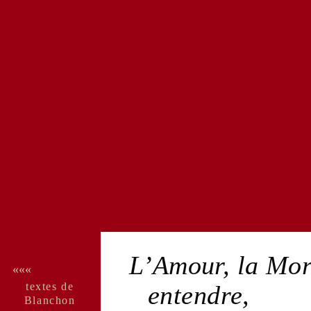
L’
Amour
, la
Mor
«««
textes de
entendre,
Blan­chon