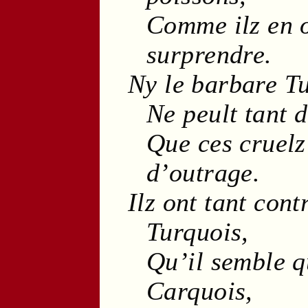
Comme ilz en 
surprendre.
Ny le
barbare
T
Ne peult tant d
Que ces
cruelz
d’
outrage
.
Ilz ont tant con
Turquois
,
Qu’il semble q
Carquois
,