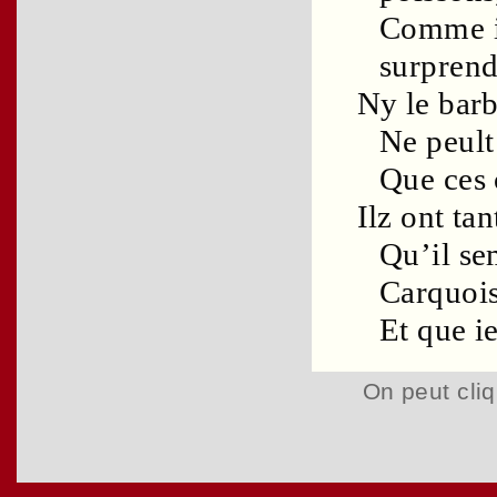
Comme il
surprend
Ny le
barb
Ne peult 
Que ces
Ilz ont ta
Qu’il se
Carquoi
Et que i
On peut cliq