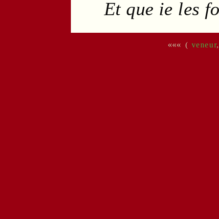
Et que ie les 
«««
(
veneur