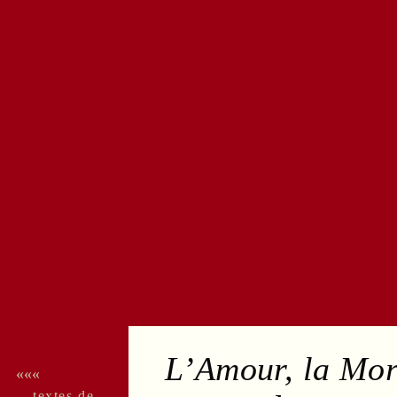
L’
Amour
, la
Mor
«««
textes de