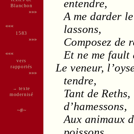
entendre,
Blan­chon
»»»
A me darder l
lassons
,
«««
1583
Composez de
r
»»»
Et ne me fault
«««
vers
Le
veneur
, l’
oyse
rappor­tés
»»»
tendre,
texte
→
Tant de
Reths
,
moder­nisé
d’
hamessons
,
~#~
Aux animaux 
poissons
,