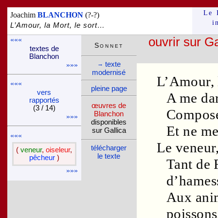
Le 
Joachim
BLANCHON
(?-?)
i
L’Amour, la Mort, le sort…
«««
ouvrir sur Ga
Son­net
textes de
Blan­chon
texte
→
»»»
moder­nisé
L’
Amour
,
«««
pleine page
vers
A me dar
rappor­tés
œuvres de
(3 / 14)
Compos
Blan­chon
»»»
dispo­nibles
Et ne me
sur Gallica
«««
Le
veneur
télé­charger
(
veneur
,
oiseleur
,
le texte
pêcheur
)
Tant de
»»»
d’
hames
Aux ani
poissons