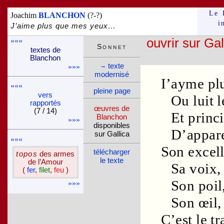
Le 
Joachim
BLANCHON
(?-?)
i
J’aime plus que mes yeux…
«««
ouvrir sur Gal
Son­net
textes de
Blan­chon
texte
→
»»»
moder­nisé
I’ayme pl
«««
pleine page
vers
Ou luit l
rappor­tés
œuvres de
(7 / 14)
Et princi
Blan­chon
»»»
dispo­nibles
D’
appar
sur Gallica
«««
Son
excel
télé­charger
topos
des armes
le texte
de l’Amour
Sa
voix
,
(
fer
,
filet
,
feu
)
Son
poil
»»»
Son
œil
,
C’est le
tr