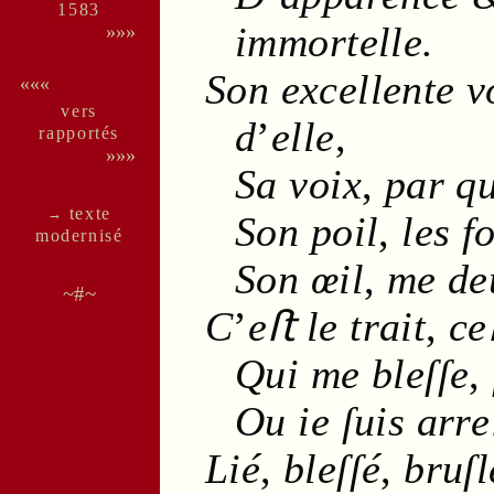
1583
immortelle
.
»»»
Son
excellente
v
«««
vers
d
’
elle
,
rappor­tés
»»»
Sa
voix
,
par qu
texte
→
Son
poil
,
les
f
moder­nisé
Son
œil
,
me de
~#~
C
’
eﬅ le
trait
,
ce
Qui me bleſſe
,
Ou ie ſuis arr
Lié
,
bleſſé
,
bruſl