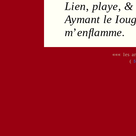
Lien
,
playe
,
Aymant le
Iou
m
’
enﬂamme.
«««
les 
(
f