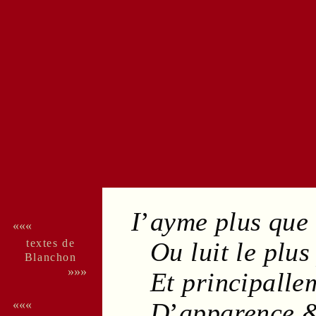
I
’
ayme plus que
«««
textes de
Ou luit le plus
Blan­chon
»»»
Et principallem
D
’
apparence
&
«««