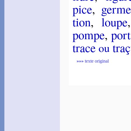
pice
,
germ
tion
,
loupe
pompe
,
por­t
trace
tra­
ou
»»»
texte original