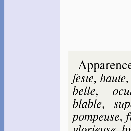
Apparenc
feste
haute
,
belle
ocu­
,
blable
su­
,
pom­peuse
f
,
glo­rieuse
b
,