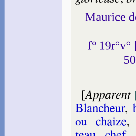
Maurice 
f° 19r°v
50
Apparent
[
Blan­cheur
,
chaize
ou
teau
,
chef
,