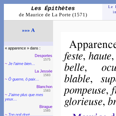
Le 
Les Épithètes
i
de Maurice de La Porte (1571)
»»» A
Apparenc
« appa­rence » dans :
feste
haute
,
Des­portes
1575
belle
ocu
,
~
Je l’aime bien…
La Jessée
blable
su­
,
1583
~
Ô guerre, ô paix…
pom­peuse
f
,
Blan­chon
1583
~
J’aime plus que mes
glo­rieuse
b
,
yeux…
Bi­rague
1585
~
Ton poil doré…