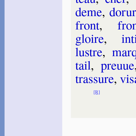
deme
,
do­ru
front
,
fron
gloire
,
in­t
lustre
,
mar
tail
,
preuue
tras­sure
,
vi­
[R]